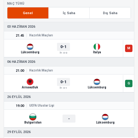
MAÇ TÜRÜ
Genel
İç Saha
Dış Saha
03 HAZIRAN 2026
21.45
Hazırlık Maçları
0-1
Lüksemburg
İtalya
İY: 0-0
06 HAZIRAN 2026
21.00
Hazırlık Maçları
0-1
Arnavutluk
Lüksemburg
İY: 0-1
26 EYLÜL 2026
19.00
UEFA Uluslar Ligi
-
Bulgaristan
Lüksemburg
29 EYLÜL 2026