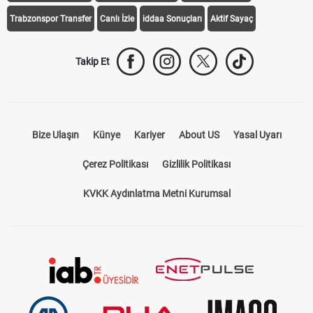
Trabzonspor Transfer
Canlı İzle
iddaa Sonuçları
Aktif Sayaç
Takip Et
Bize Ulaşın
Künye
Kariyer
About US
Yasal Uyarı
Çerez Politikası
Gizlilik Politikası
KVKK Aydınlatma Metni Kurumsal