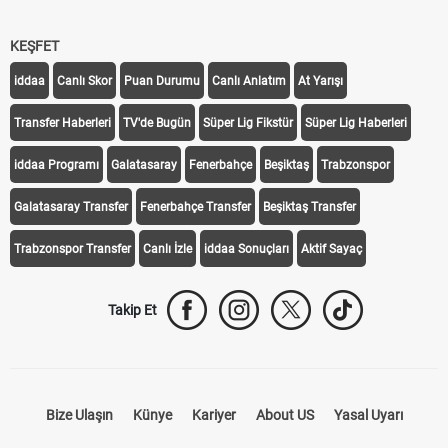
KEŞFET
iddaa
Canlı Skor
Puan Durumu
Canlı Anlatım
At Yarışı
Transfer Haberleri
TV'de Bugün
Süper Lig Fikstür
Süper Lig Haberleri
iddaa Programı
Galatasaray
Fenerbahçe
Beşiktaş
Trabzonspor
Galatasaray Transfer
Fenerbahçe Transfer
Beşiktaş Transfer
Trabzonspor Transfer
Canlı İzle
iddaa Sonuçları
Aktif Sayaç
Takip Et
Bize Ulaşın
Künye
Kariyer
About US
Yasal Uyarı