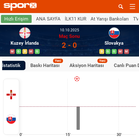
ANA SAYFA
İLK11 KUR
At Yarışı Bankoları
TV
Hızlı Erişim
10.10.2025
Maç Sonu
Kuzey İrlanda
Slovakya
2 - 0
M
G
B
M
G
B
G
G
M
M
Yeni
Yeni
İstatistik
Baskı Haritası
Aksiyon Haritası
Canlı Puan
0'
15'
30'