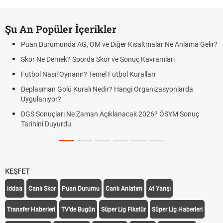
Şu An Popüler İçerikler
Puan Durumunda AG, OM ve Diğer Kısaltmalar Ne Anlama Gelir?
Skor Ne Demek? Sporda Skor ve Sonuç Kavramları
Futbol Nasıl Oynanır? Temel Futbol Kuralları
Deplasman Golü Kuralı Nedir? Hangi Organizasyonlarda
Uygulanıyor?
DGS Sonuçları Ne Zaman Açıklanacak 2026? ÖSYM Sonuç
Tarihini Duyurdu
KEŞFET
iddaa
Canlı Skor
Puan Durumu
Canlı Anlatım
At Yarışı
Transfer Haberleri
TV'de Bugün
Süper Lig Fikstür
Süper Lig Haberleri