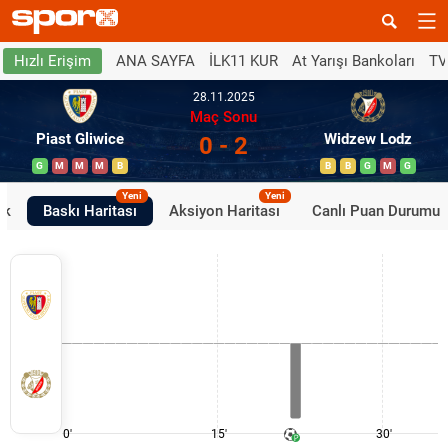
ANA SAYFA
İLK11 KUR
At Yarışı Bankoları
TV
Hızlı Erişim
28.11.2025
Maç Sonu
Piast Gliwice
Widzew Lodz
0 - 2
G
M
M
M
B
B
B
G
M
G
Yeni
Yeni
ik
Baskı Haritası
Aksiyon Haritası
Canlı Puan Durumu
0'
15'
30'