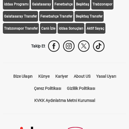
iddaa Programı
Galatasaray
Fenerbahçe
Beşiktaş
Trabzonspor
Galatasaray Transfer
Fenerbahçe Transfer
Beşiktaş Transfer
Trabzonspor Transfer
Canlı İzle
iddaa Sonuçları
Aktif Sayaç
Takip Et
Bize Ulaşın
Künye
Kariyer
About US
Yasal Uyarı
Çerez Politikası
Gizlilik Politikası
KVKK Aydınlatma Metni Kurumsal