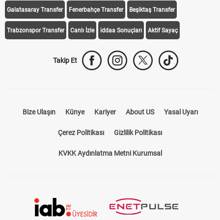
Galatasaray Transfer
Fenerbahçe Transfer
Beşiktaş Transfer
Trabzonspor Transfer
Canlı İzle
iddaa Sonuçları
Aktif Sayaç
Takip Et
Bize Ulaşın
Künye
Kariyer
About US
Yasal Uyarı
Çerez Politikası
Gizlilik Politikası
KVKK Aydınlatma Metni Kurumsal