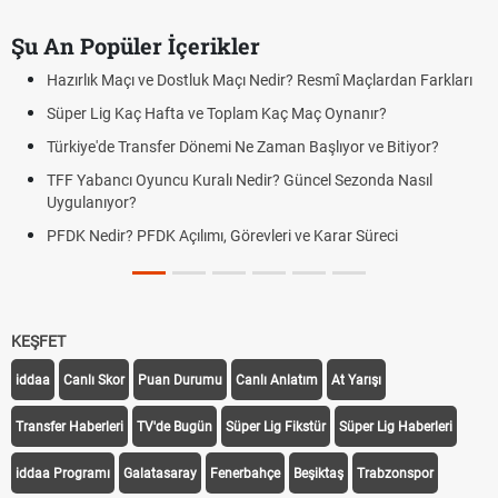
Şu An Popüler İçerikler
Hazırlık Maçı ve Dostluk Maçı Nedir? Resmî Maçlardan Farkları
Süper Lig Kaç Hafta ve Toplam Kaç Maç Oynanır?
Türkiye'de Transfer Dönemi Ne Zaman Başlıyor ve Bitiyor?
TFF Yabancı Oyuncu Kuralı Nedir? Güncel Sezonda Nasıl
Uygulanıyor?
PFDK Nedir? PFDK Açılımı, Görevleri ve Karar Süreci
KEŞFET
iddaa
Canlı Skor
Puan Durumu
Canlı Anlatım
At Yarışı
Transfer Haberleri
TV'de Bugün
Süper Lig Fikstür
Süper Lig Haberleri
iddaa Programı
Galatasaray
Fenerbahçe
Beşiktaş
Trabzonspor