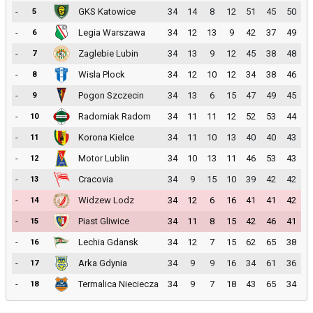
-
GKS Katowice
34
14
8
12
51
45
50
5
-
Legia Warszawa
34
12
13
9
42
37
49
6
-
Zaglebie Lubin
34
13
9
12
45
38
48
7
-
Wisla Plock
34
12
10
12
34
38
46
8
-
Pogon Szczecin
34
13
6
15
47
49
45
9
-
Radomiak Radom
34
11
11
12
52
53
44
10
-
Korona Kielce
34
11
10
13
40
40
43
11
-
Motor Lublin
34
10
13
11
46
53
43
12
-
Cracovia
34
9
15
10
39
42
42
13
-
Widzew Lodz
34
12
6
16
41
41
42
14
-
Piast Gliwice
34
11
8
15
42
46
41
15
-
Lechia Gdansk
34
12
7
15
62
65
38
16
-
Arka Gdynia
34
9
9
16
34
61
36
17
-
Termalica Nieciecza
34
9
7
18
43
65
34
18