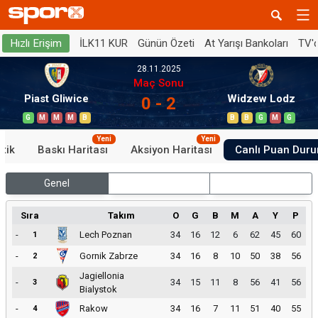
İLK11 KUR
Günün Özeti
At Yarışı Bankoları
TV'
Hızlı Erişim
28.11.2025
Maç Sonu
Piast Gliwice
Widzew Lodz
0 - 2
G
M
M
M
B
B
B
G
M
G
Yeni
Yeni
stik
Baskı Haritası
Aksiyon Haritası
Canlı Puan Dur
Genel
İç Saha
Dış Saha
Sıra
Takım
O
G
B
M
A
Y
P
-
Lech Poznan
34
16
12
6
62
45
60
1
-
Gornik Zabrze
34
16
8
10
50
38
56
2
Jagiellonia
-
34
15
11
8
56
41
56
3
Bialystok
-
Rakow
34
16
7
11
51
40
55
4