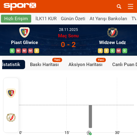
İLK11 KUR
Günün Özeti
At Yarışı Bankoları
TV
Hızlı Erişim
28.11.2025
Maç Sonu
Piast Gliwice
Widzew Lodz
0 - 2
G
M
M
M
B
B
B
G
M
G
Yeni
Yeni
İstatistik
Baskı Haritası
Aksiyon Haritası
Canlı Puan
0'
15'
30'