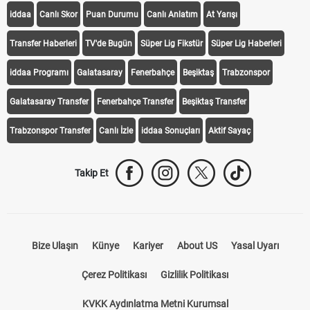
iddaa
Canlı Skor
Puan Durumu
Canlı Anlatım
At Yarışı
Transfer Haberleri
TV'de Bugün
Süper Lig Fikstür
Süper Lig Haberleri
iddaa Programı
Galatasaray
Fenerbahçe
Beşiktaş
Trabzonspor
Galatasaray Transfer
Fenerbahçe Transfer
Beşiktaş Transfer
Trabzonspor Transfer
Canlı İzle
iddaa Sonuçları
Aktif Sayaç
Takip Et
Bize Ulaşın
Künye
Kariyer
About US
Yasal Uyarı
Çerez Politikası
Gizlilik Politikası
KVKK Aydınlatma Metni Kurumsal