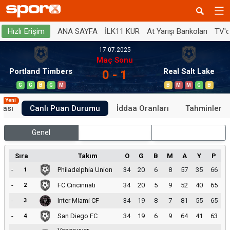
ANA SAYFA
İLK11 KUR
At Yarışı Bankoları
TV'
Hızlı Erişim
17.07.2025
Maç Sonu
Portland Timbers
Real Salt Lake
0 - 1
G
G
B
G
M
B
M
M
G
B
Yeni
tası
Canlı Puan Durumu
İddaa Oranları
Tahminler
Genel
İç Saha
Dış Saha
Sıra
Takım
O
G
B
M
A
Y
P
-
Philadelphia Union
34
20
6
8
57
35
66
1
-
FC Cincinnati
34
20
5
9
52
40
65
2
-
Inter Miami CF
34
19
8
7
81
55
65
3
-
San Diego FC
34
19
6
9
64
41
63
4