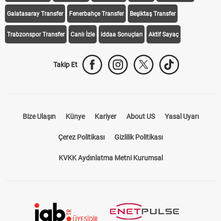
Galatasaray Transfer
Fenerbahçe Transfer
Beşiktaş Transfer
Trabzonspor Transfer
Canlı İzle
iddaa Sonuçları
Aktif Sayaç
Takip Et
Bize Ulaşın
Künye
Kariyer
About US
Yasal Uyarı
Çerez Politikası
Gizlilik Politikası
KVKK Aydınlatma Metni Kurumsal