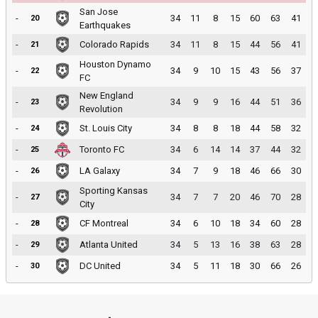
San Jose
-
34
11
8
15
60
63
41
20
Earthquakes
-
Colorado Rapids
34
11
8
15
44
56
41
21
Houston Dynamo
-
34
9
10
15
43
56
37
22
FC
New England
-
34
9
9
16
44
51
36
23
Revolution
-
St. Louis City
34
8
8
18
44
58
32
24
-
Toronto FC
34
6
14
14
37
44
32
25
-
LA Galaxy
34
7
9
18
46
66
30
26
Sporting Kansas
-
34
7
7
20
46
70
28
27
City
-
CF Montreal
34
6
10
18
34
60
28
28
-
Atlanta United
34
5
13
16
38
63
28
29
-
DC United
34
5
11
18
30
66
26
30