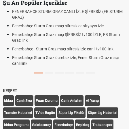
Şu An Popüler İçerikler
FENERBAHÇE STURM GRAZ CANLI İZLE ŞİFRESİZ (FB STURM
GRAZ)
Fenerbahçe Sturm Graz maçı şifresiz canlı yayın izle
Fenerbahçe Sturm Graz maçı ŞİFRESİZ tv100 İZLE, FB Sturm
Graz link
Fenerbahçe - Sturm Graz maçı şifresiz izle canlı tv100 linki
Fenerbahçe Sturm Graz ücretsiz izle, Fener Sturm Graz maçı
canlı linki
KEŞFET
iddaa
Canlı Skor
Puan Durumu
Canlı Anlatım
At Yarışı
Transfer Haberleri
TV'de Bugün
Süper Lig Fikstür
Süper Lig Haberleri
iddaa Programı
Galatasaray
Fenerbahçe
Beşiktaş
Trabzonspor