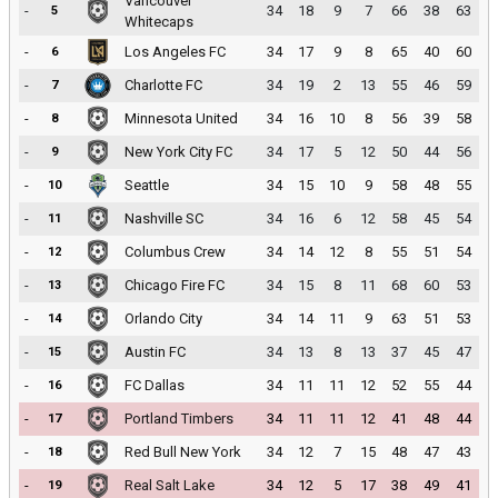
Vancouver
-
34
18
9
7
66
38
63
5
Whitecaps
-
Los Angeles FC
34
17
9
8
65
40
60
6
-
Charlotte FC
34
19
2
13
55
46
59
7
-
Minnesota United
34
16
10
8
56
39
58
8
-
New York City FC
34
17
5
12
50
44
56
9
-
Seattle
34
15
10
9
58
48
55
10
-
Nashville SC
34
16
6
12
58
45
54
11
-
Columbus Crew
34
14
12
8
55
51
54
12
-
Chicago Fire FC
34
15
8
11
68
60
53
13
-
Orlando City
34
14
11
9
63
51
53
14
-
Austin FC
34
13
8
13
37
45
47
15
-
FC Dallas
34
11
11
12
52
55
44
16
-
Portland Timbers
34
11
11
12
41
48
44
17
-
Red Bull New York
34
12
7
15
48
47
43
18
-
Real Salt Lake
34
12
5
17
38
49
41
19