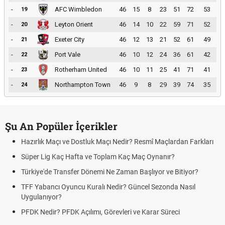
-
AFC Wimbledon
46
15
8
23
51
72
53
19
-
Leyton Orient
46
14
10
22
59
71
52
20
-
Exeter City
46
12
13
21
52
61
49
21
-
Port Vale
46
10
12
24
36
61
42
22
-
Rotherham United
46
10
11
25
41
71
41
23
-
Northampton Town
46
9
8
29
39
74
35
24
Şu An Popüler İçerikler
Hazırlık Maçı ve Dostluk Maçı Nedir? Resmî Maçlardan Farkları
Süper Lig Kaç Hafta ve Toplam Kaç Maç Oynanır?
Türkiye'de Transfer Dönemi Ne Zaman Başlıyor ve Bitiyor?
TFF Yabancı Oyuncu Kuralı Nedir? Güncel Sezonda Nasıl
Uygulanıyor?
PFDK Nedir? PFDK Açılımı, Görevleri ve Karar Süreci