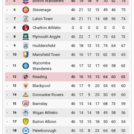
-
Bolton Wanderers
46
19
18
9
70
52
75
5
-
Stevenage
46
21
12
13
49
46
75
6
-
Luton Town
46
21
11
14
68
56
74
7
-
Charlton Athletic
0
0
0
0
0
0
0
8
-
Plymouth Argyle
46
22
7
17
75
63
73
8
-
Huddersfield
46
18
13
15
74
64
67
9
-
Mansfield Town
46
16
17
13
62
50
65
10
Wycombe
-
46
17
12
17
69
58
63
11
Wanderers
-
Reading
46
16
15
15
64
60
63
12
-
Blackpool
46
17
9
20
54
65
60
13
-
Doncaster Rovers
46
17
9
20
50
69
60
14
-
Barnsley
46
15
14
17
68
73
59
15
-
Wigan Athletic
46
14
14
18
49
58
56
16
-
Burton Albion
46
13
15
18
50
60
54
17
-
Peterborough
46
15
8
23
64
68
53
18