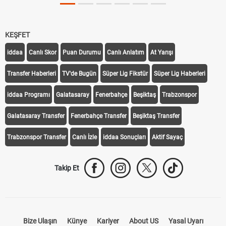
KEŞFET
iddaa
Canlı Skor
Puan Durumu
Canlı Anlatım
At Yarışı
Transfer Haberleri
TV'de Bugün
Süper Lig Fikstür
Süper Lig Haberleri
iddaa Programı
Galatasaray
Fenerbahçe
Beşiktaş
Trabzonspor
Galatasaray Transfer
Fenerbahçe Transfer
Beşiktaş Transfer
Trabzonspor Transfer
Canlı İzle
iddaa Sonuçları
Aktif Sayaç
Takip Et
Bize Ulaşın
Künye
Kariyer
About US
Yasal Uyarı