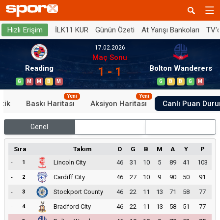
İLK11 KUR
Günün Özeti
At Yarışı Bankoları
TV'
Hızlı Erişim
17.02.2026
Maç Sonu
Reading
Bolton Wanderers
1 - 1
G
M
M
B
M
G
B
B
G
M
Yeni
Yeni
stik
Baskı Haritası
Aksiyon Haritası
Canlı Puan Dur
Genel
İç Saha
Dış Saha
Sıra
Takım
O
G
B
M
A
Y
P
-
Lincoln City
46
31
10
5
89
41
103
1
-
Cardiff City
46
27
10
9
90
50
91
2
-
Stockport County
46
22
11
13
71
58
77
3
-
Bradford City
46
22
11
13
58
51
77
4