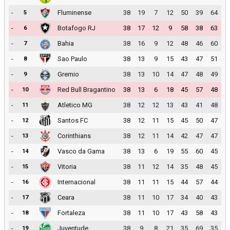
-
Fluminense
38
19
7
12
50
39
64
5
-
Botafogo RJ
38
17
12
9
58
38
63
6
-
Bahia
38
16
9
12
48
46
60
7
-
Sao Paulo
38
13
9
15
43
47
51
8
-
Gremio
38
13
10
14
47
48
49
9
-
Red Bull Bragantino
38
13
6
18
45
57
48
10
-
Atletico MG
38
12
12
13
43
41
48
11
-
Santos FC
38
12
11
15
45
50
47
12
-
Corinthians
38
12
11
14
42
47
47
13
-
Vasco da Gama
38
13
6
19
55
60
45
14
-
Vitoria
38
11
12
14
35
48
45
15
-
Internacional
38
11
11
15
44
57
44
16
-
Ceara
38
11
10
17
34
40
43
17
-
Fortaleza
38
11
10
17
43
58
43
18
-
Juventude
38
9
8
21
35
69
35
19