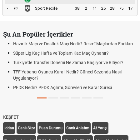
-
Sport Recife
38
2
11
25
28
75
17
20
Şu An Popüler İçerikler
Hazırlık Maçı ve Dostluk Maçı Nedir? Resmî Maçlardan Farkları
Süper Lig Kaç Hafta ve Toplam Kaç Maç Oynanır?
Türkiye'de Transfer Dönemi Ne Zaman Başlıyor ve Bitiyor?
TFF Yabancı Oyuncu Kuralı Nedir? Güncel Sezonda Nasıl
Uygulanıyor?
PFDK Nedir? PFDK Açılımı, Görevleri ve Karar Süreci
KEŞFET
iddaa
Canlı Skor
Puan Durumu
Canlı Anlatım
At Yarışı