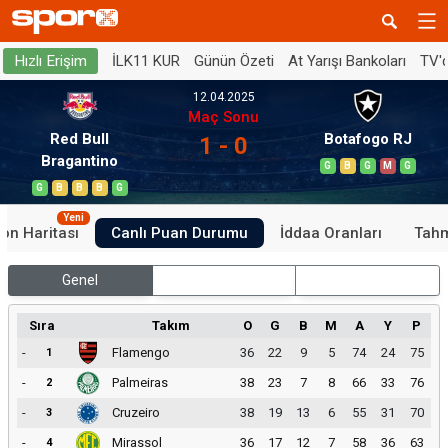
İLK11 KUR
Günün Özeti
At Yarışı Bankoları
TV'
Hızlı Erişim
12.04.2025
Maç Sonu
Red Bull
Botafogo RJ
1 - 0
Bragantino
G
B
G
M
G
G
B
B
B
G
Yeni
on Haritası
Canlı Puan Durumu
İddaa Oranları
Tahm
Genel
İç Saha
Dış Saha
Sıra
Takım
O
G
B
M
A
Y
P
-
Flamengo
36
22
9
5
74
24
75
1
-
Palmeiras
38
23
7
8
66
33
76
2
-
Cruzeiro
38
19
13
6
55
31
70
3
-
Mirassol
36
17
12
7
58
36
63
4