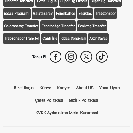
Transfer Haberleri
TV'de Bugün
Süper Lig Fikstür
Süper Lig Haberleri
iddaa Programı
Galatasaray
Fenerbahçe
Beşiktaş
Trabzonspor
Galatasaray Transfer
Fenerbahçe Transfer
Beşiktaş Transfer
Trabzonspor Transfer
Canlı İzle
iddaa Sonuçları
Aktif Sayaç
Takip Et
Bize Ulaşın
Künye
Kariyer
About US
Yasal Uyarı
Çerez Politikası
Gizlilik Politikası
KVKK Aydınlatma Metni Kurumsal