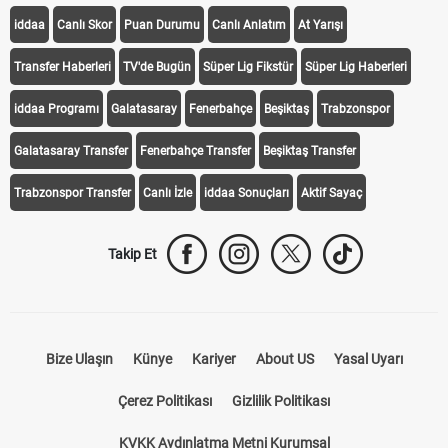
iddaa
Canlı Skor
Puan Durumu
Canlı Anlatım
At Yarışı
Transfer Haberleri
TV'de Bugün
Süper Lig Fikstür
Süper Lig Haberleri
iddaa Programı
Galatasaray
Fenerbahçe
Beşiktaş
Trabzonspor
Galatasaray Transfer
Fenerbahçe Transfer
Beşiktaş Transfer
Trabzonspor Transfer
Canlı İzle
iddaa Sonuçları
Aktif Sayaç
Takip Et
Bize Ulaşın
Künye
Kariyer
About US
Yasal Uyarı
Çerez Politikası
Gizlilik Politikası
KVKK Aydınlatma Metni Kurumsal