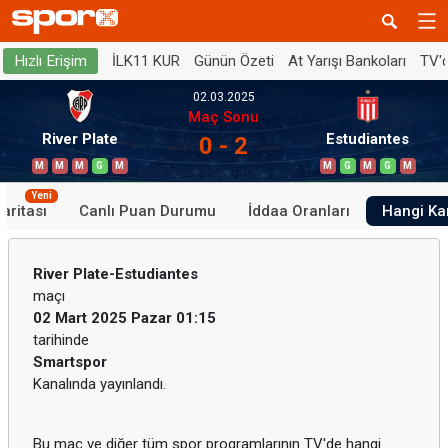
İLK11 KUR
Günün Özeti
At Yarışı Bankoları
TV'
Hızlı Erişim
02.03.2025
Maç Sonu
River Plate
Estudiantes
0 - 2
M
M
M
G
M
M
G
M
G
M
Yeni
aritası
Canlı Puan Durumu
İddaa Oranları
Hangi Ka
River Plate-Estudiantes
maçı
02 Mart 2025 Pazar 01:15
tarihinde
Smartspor
Kanalında yayınlandı.
Bu maç ve diğer tüm spor programlarının TV'de hangi