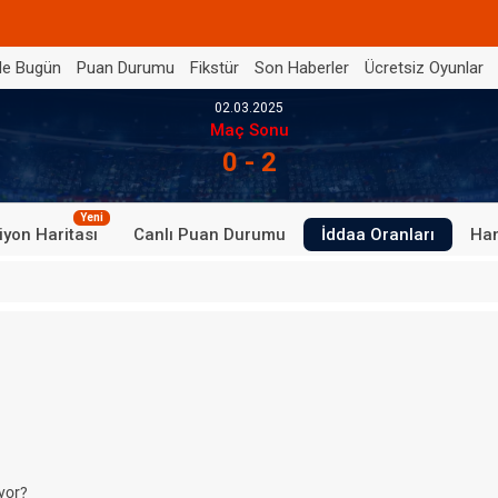
de Bugün
Puan Durumu
Fikstür
Son Haberler
Ücretsiz Oyunlar
02.03.2025
Maç Sonu
0 - 2
Yeni
iyon Haritası
Canlı Puan Durumu
İddaa Oranları
Han
yor?