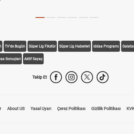
i
TV'de Bugün
Süper Lig Fikstür
Süper Lig Haberleri
iddaa Programı
Galata
daa Sonuçları
Aktif Sayaç
Takip Et
r
About US
Yasal Uyarı
Çerez Politikası
Gizlilik Politikası
KVK