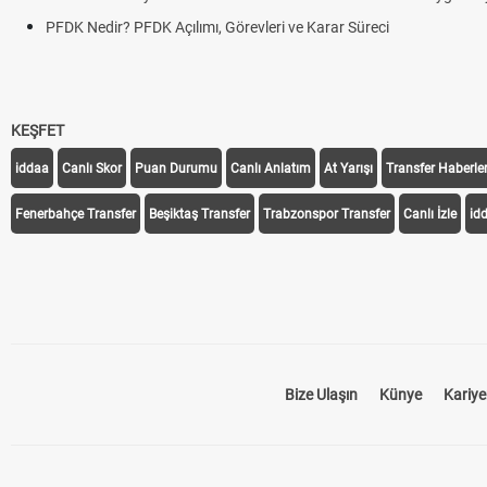
PFDK Nedir? PFDK Açılımı, Görevleri ve Karar Süreci
KEŞFET
iddaa
Canlı Skor
Puan Durumu
Canlı Anlatım
At Yarışı
Transfer Haberler
Fenerbahçe Transfer
Beşiktaş Transfer
Trabzonspor Transfer
Canlı İzle
id
Bize Ulaşın
Künye
Kariye