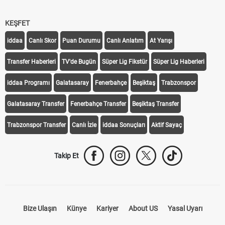
KEŞFET
iddaa
Canlı Skor
Puan Durumu
Canlı Anlatım
At Yarışı
Transfer Haberleri
TV'de Bugün
Süper Lig Fikstür
Süper Lig Haberleri
iddaa Programı
Galatasaray
Fenerbahçe
Beşiktaş
Trabzonspor
Galatasaray Transfer
Fenerbahçe Transfer
Beşiktaş Transfer
Trabzonspor Transfer
Canlı İzle
iddaa Sonuçları
Aktif Sayaç
Takip Et
Bize Ulaşın
Künye
Kariyer
About US
Yasal Uyarı