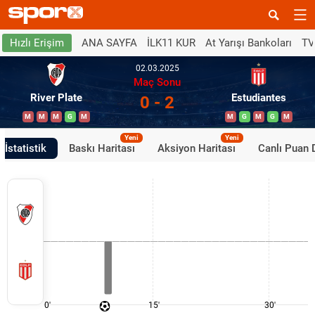
ANA SAYFA
İLK11 KUR
At Yarışı Bankoları
TV
Hızlı Erişim
02.03.2025
Maç Sonu
River Plate
Estudiantes
0 - 2
M
M
M
G
M
M
G
M
G
M
Yeni
Yeni
İstatistik
Baskı Haritası
Aksiyon Haritası
Canlı Puan
0'
15'
30'