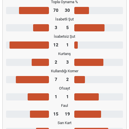
Topla Oynama %
70
30
İsabetli Şut
3
5
İsabetsiz Şut
12
1
Kurtarış
2
3
Kullandığı Korner
7
2
Ofsayt
1
1
Faul
15
19
Sarı Kart