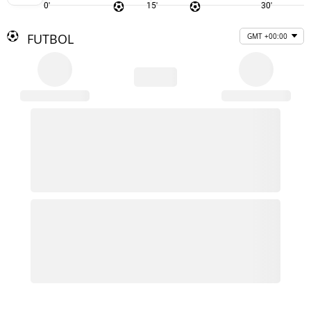
0'
15'
30'
FUTBOL
GMT +00:00