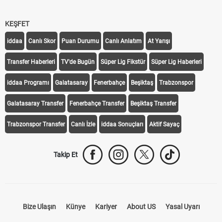
KEŞFET
iddaa
Canlı Skor
Puan Durumu
Canlı Anlatım
At Yarışı
Transfer Haberleri
TV'de Bugün
Süper Lig Fikstür
Süper Lig Haberleri
iddaa Programı
Galatasaray
Fenerbahçe
Beşiktaş
Trabzonspor
Galatasaray Transfer
Fenerbahçe Transfer
Beşiktaş Transfer
Trabzonspor Transfer
Canlı İzle
iddaa Sonuçları
Aktif Sayaç
Takip Et
Bize Ulaşın
Künye
Kariyer
About US
Yasal Uyarı