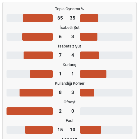
Topla Oynama %
65
35
İsabetli Şut
6
3
İsabetsiz Şut
7
4
Kurtarış
1
1
Kullandığı Korner
8
3
Ofsayt
2
0
Faul
15
10