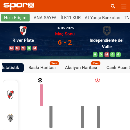
ANA SAYFA
İLK11 KUR
At Yarışı Bankoları
TV
Hızlı Erişim
16.05.2025
Maç Sonu
River Plate
Independiente del
6 - 2
Valle
M
M
M
G
M
G
G
M
G
G
Yeni
Yeni
İstatistik
Baskı Haritası
Aksiyon Haritası
Canlı Puan