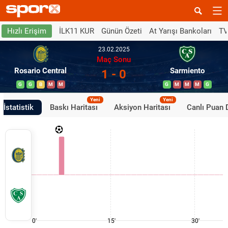
İLK11 KUR
Günün Özeti
At Yarışı Bankoları
TV
Hızlı Erişim
23.02.2025
Maç Sonu
Rosario Central
Sarmiento
1 - 0
G
G
B
M
M
G
M
M
M
G
Yeni
Yeni
İstatistik
Baskı Haritası
Aksiyon Haritası
Canlı Puan
0'
15'
30'