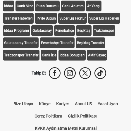
iddaa
Canlı Skor
Puan Durumu
Canlı Anlatım
At Yarışı
Transfer Haberleri
TV'de Bugün
Süper Lig Fikstür
Süper Lig Haberleri
iddaa Programı
Galatasaray
Fenerbahçe
Beşiktaş
Trabzonspor
Galatasaray Transfer
Fenerbahçe Transfer
Beşiktaş Transfer
Trabzonspor Transfer
Canlı İzle
iddaa Sonuçları
Aktif Sayaç
Takip Et
Bize Ulaşın
Künye
Kariyer
About US
Yasal Uyarı
Çerez Politikası
Gizlilik Politikası
KVKK Aydınlatma Metni Kurumsal