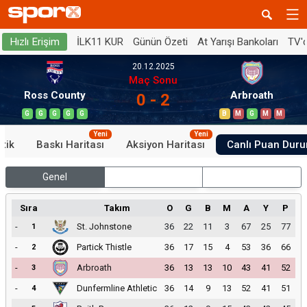
İLK11 KUR
Günün Özeti
At Yarışı Bankoları
TV'
Hızlı Erişim
20.12.2025
Maç Sonu
Ross County
Arbroath
0 - 2
G
G
G
G
G
B
M
G
M
M
Yeni
Yeni
stik
Baskı Haritası
Aksiyon Haritası
Canlı Puan Dur
Genel
İç Saha
Dış Saha
Sıra
Takım
O
G
B
M
A
Y
P
-
St. Johnstone
36
22
11
3
67
25
77
1
-
Partick Thistle
36
17
15
4
53
36
66
2
-
Arbroath
36
13
13
10
43
41
52
3
-
Dunfermline Athletic
36
14
9
13
52
41
51
4