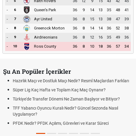
-
Raith Rovers
36
12
9
15
43
42
45
5
-
Queen's Park
36
9
14
13
35
48
41
6
-
Ayr United
36
8
15
13
38
47
39
7
-
Greenock Morton
36
8
14
14
36
52
38
8
-
Airdrieonians
36
8
12
16
35
49
36
9
-
Ross County
36
8
10
18
36
57
34
10
Şu An Popüler İçerikler
Hazırlık Maçı ve Dostluk Maçı Nedir? Resmî Maçlardan Farkları
Süper Lig Kaç Hafta ve Toplam Kaç Maç Oynanır?
Türkiye'de Transfer Dönemi Ne Zaman Başlıyor ve Bitiyor?
TFF Yabancı Oyuncu Kuralı Nedir? Güncel Sezonda Nasıl
Uygulanıyor?
PFDK Nedir? PFDK Açılımı, Görevleri ve Karar Süreci