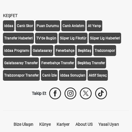
KEŞFET
iddaa
Canlı Skor
Puan Durumu
Canlı Anlatım
At Yarışı
Transfer Haberleri
TV'de Bugün
Süper Lig Fikstür
Süper Lig Haberleri
iddaa Programı
Galatasaray
Fenerbahçe
Beşiktaş
Trabzonspor
Galatasaray Transfer
Fenerbahçe Transfer
Beşiktaş Transfer
Trabzonspor Transfer
Canlı İzle
iddaa Sonuçları
Aktif Sayaç
Takip Et
Bize Ulaşın
Künye
Kariyer
About US
Yasal Uyarı