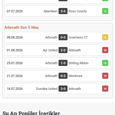
07.07.2026
Aberdeen
3-6
Ross County
G
Arbroath Son 5 Maç
08.08.2026
Arbroath
0-0
Inverness CT
B
01.08.2026
Ayr United
2-0
Arbroath
M
25.07.2026
Arbroath
1-0
Stirling Albion
G
21.07.2026
Arbroath
0-2
Montrose
M
18.07.2026
Dundee United
3-0
Arbroath
M
Şu An Popüler İçerikler