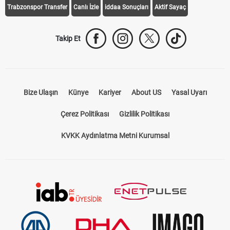
Trabzonspor Transfer
Canlı İzle
iddaa Sonuçları
Aktif Sayaç
Takip Et
Bize Ulaşın
Künye
Kariyer
About US
Yasal Uyarı
Çerez Politikası
Gizlilik Politikası
KVKK Aydınlatma Metni Kurumsal