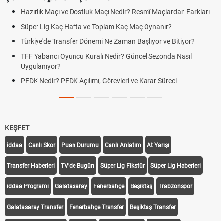
Hazırlık Maçı ve Dostluk Maçı Nedir? Resmî Maçlardan Farkları
Süper Lig Kaç Hafta ve Toplam Kaç Maç Oynanır?
Türkiye'de Transfer Dönemi Ne Zaman Başlıyor ve Bitiyor?
TFF Yabancı Oyuncu Kuralı Nedir? Güncel Sezonda Nasıl
Uygulanıyor?
PFDK Nedir? PFDK Açılımı, Görevleri ve Karar Süreci
KEŞFET
iddaa
Canlı Skor
Puan Durumu
Canlı Anlatım
At Yarışı
Transfer Haberleri
TV'de Bugün
Süper Lig Fikstür
Süper Lig Haberleri
iddaa Programı
Galatasaray
Fenerbahçe
Beşiktaş
Trabzonspor
Galatasaray Transfer
Fenerbahçe Transfer
Beşiktaş Transfer