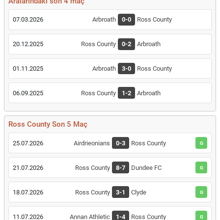
Aralarındaki son 4 maç
07.03.2026
Arbroath
0-0
Ross County
20.12.2025
Ross County
0-2
Arbroath
01.11.2025
Arbroath
3-0
Ross County
06.09.2025
Ross County
1-2
Arbroath
Ross County Son 5 Maç
25.07.2026
Airdrieonians
0-3
Ross County
G
21.07.2026
Ross County
8-7
Dundee FC
G
18.07.2026
Ross County
3-1
Clyde
G
11.07.2026
Annan Athletic
1-4
Ross County
G