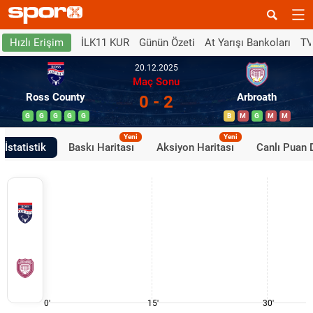
İLK11 KUR
Günün Özeti
At Yarışı Bankoları
TV
Hızlı Erişim
20.12.2025
Maç Sonu
Ross County
Arbroath
0 - 2
G
G
G
G
G
B
M
G
M
M
Yeni
Yeni
İstatistik
Baskı Haritası
Aksiyon Haritası
Canlı Puan
0'
15'
30'