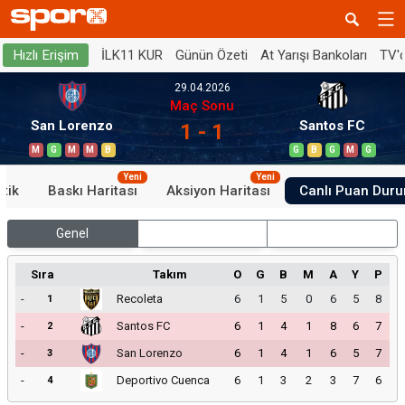
İLK11 KUR
Günün Özeti
At Yarışı Bankoları
TV'
Hızlı Erişim
29.04.2026
Maç Sonu
San Lorenzo
Santos FC
1 - 1
M
G
M
M
B
G
B
G
M
G
Yeni
Yeni
stik
Baskı Haritası
Aksiyon Haritası
Canlı Puan Dur
Genel
İç Saha
Dış Saha
Sıra
Takım
O
G
B
M
A
Y
P
-
Recoleta
6
1
5
0
6
5
8
1
-
Santos FC
6
1
4
1
8
6
7
2
-
San Lorenzo
6
1
4
1
6
5
7
3
-
Deportivo Cuenca
6
1
3
2
3
7
6
4