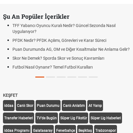
Şu An Popüler İçerikler
TFF Yabancı Oyuncu Kuralı Nedir? Güncel Sezonda Nasıl
Uygulanıyor?
PFDK Nedir? PFDK Açılımı, Görevleri ve Karar Süreci
Puan Durumunda AG, OM ve Diğer Kısaltmalar Ne Anlama Gelir?
Skor Ne Demek? Sporda Skor ve Sonuç Kavramları
Futbol Nasıl Oynanır? Temel Futbol Kuralları
KEŞFET
iddaa
Canlı Skor
Puan Durumu
Canlı Anlatım
At Yarışı
Transfer Haberleri
TV'de Bugün
Süper Lig Fikstür
Süper Lig Haberleri
iddaa Programı
Galatasaray
Fenerbahçe
Beşiktaş
Trabzonspor