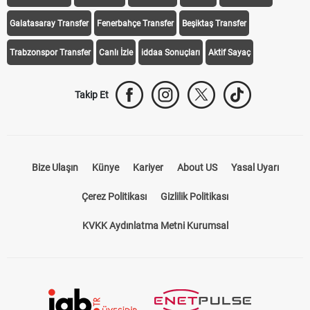
Galatasaray Transfer
Fenerbahçe Transfer
Beşiktaş Transfer
Trabzonspor Transfer
Canlı İzle
iddaa Sonuçları
Aktif Sayaç
Takip Et
Bize Ulaşın
Künye
Kariyer
About US
Yasal Uyarı
Çerez Politikası
Gizlilik Politikası
KVKK Aydınlatma Metni Kurumsal