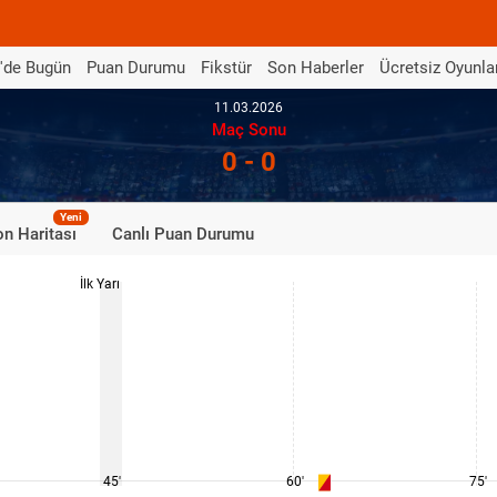
'de Bugün
Puan Durumu
Fikstür
Son Haberler
Ücretsiz Oyunla
11.03.2026
Maç Sonu
0 - 0
Yeni
n Haritası
Canlı Puan Durumu
İlk Yarı
45'
60'
75'