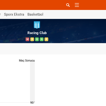
r
Sporx Ekstra
Basketbol
Racing Club
M
B
G
G
B
Maç Sonucu
90 '