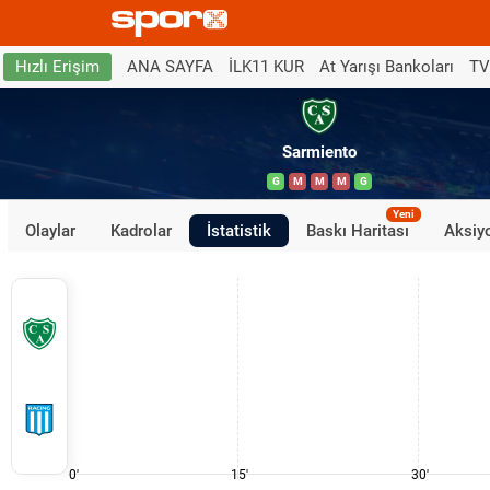
ANA SAYFA
İLK11 KUR
At Yarışı Bankoları
TV
Hızlı Erişim
Sarmiento
G
M
M
M
G
Yeni
Olaylar
Kadrolar
İstatistik
Baskı Haritası
Aksiyo
0'
15'
30'