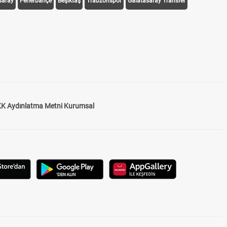
saray
Fenerbahçe
Beşiktaş
Trabzonspor
Galatasaray Transfer
K Aydınlatma Metni Kurumsal