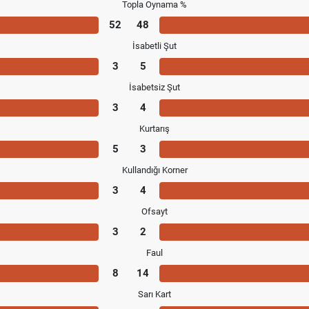
Topla Oynama %
52
48
İsabetli Şut
3
5
İsabetsiz Şut
3
4
Kurtarış
5
3
Kullandığı Korner
3
4
Ofsayt
3
2
Faul
8
14
Sarı Kart