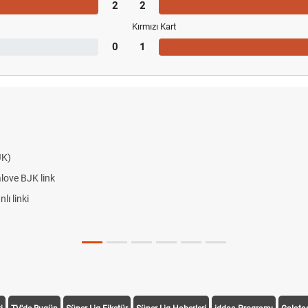
2
2
Kırmızı Kart
0
1
JK)
alove BJK link
ı linki