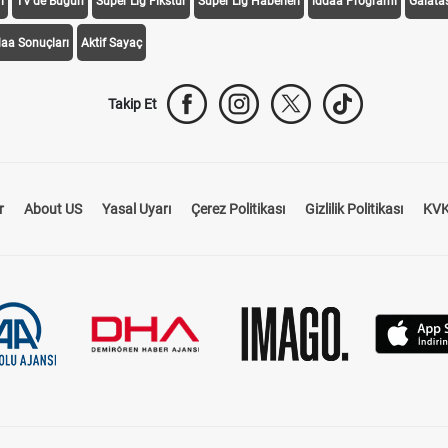
i
TV'de Bugün
Süper Lig Fikstür
Süper Lig Haberleri
iddaa Programı
Galata
daa Sonuçları
Aktif Sayaç
Takip Et
r
About US
Yasal Uyarı
Çerez Politikası
Gizlilik Politikası
KVK