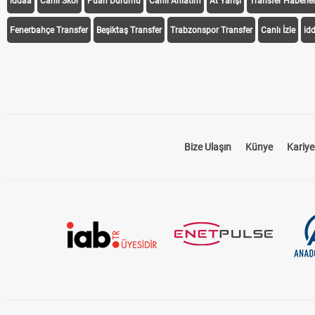
iddaa
Canlı Skor
Puan Durumu
Canlı Anlatım
At Yarışı
Transfer Haberler
Fenerbahçe Transfer
Beşiktaş Transfer
Trabzonspor Transfer
Canlı İzle
id
Bize Ulaşın
Künye
Kariye