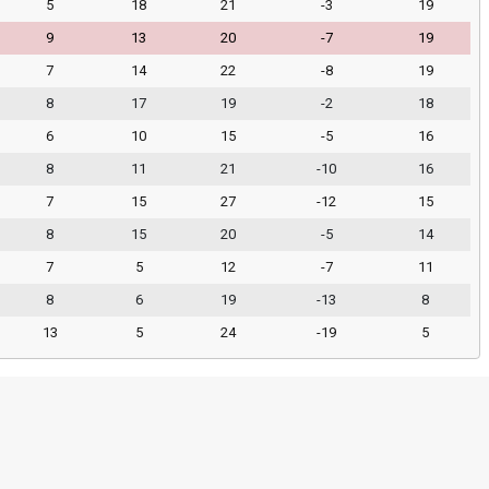
5
18
21
-3
19
9
13
20
-7
19
7
14
22
-8
19
8
17
19
-2
18
6
10
15
-5
16
8
11
21
-10
16
7
15
27
-12
15
8
15
20
-5
14
7
5
12
-7
11
8
6
19
-13
8
13
5
24
-19
5