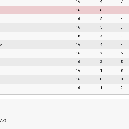
16
4
7
16
6
1
16
5
4
16
5
3
16
3
7
go
16
4
4
16
3
6
16
3
5
16
1
8
16
0
8
16
1
2
AZ)