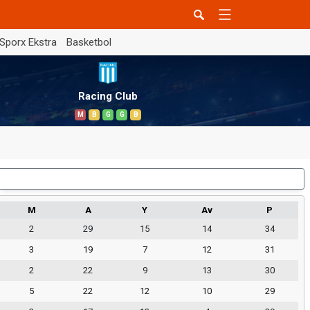
Sporx Ekstra
Basketbol
Racing Club
M
B
G
G
B
Dış Saha
M
A
Y
Av
P
2
29
15
14
34
3
19
7
12
31
2
22
9
13
30
5
22
12
10
29