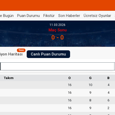
de Bugün
Puan Durumu
Fikstür
Son Haberler
Ücretsiz Oyunlar
11.03.2026
Maç Sonu
0 - 0
Yeni
iyon Haritası
Canlı Puan Durumu
İç Saha
Takım
O
G
B
16
10
4
16
9
4
16
8
6
16
9
2