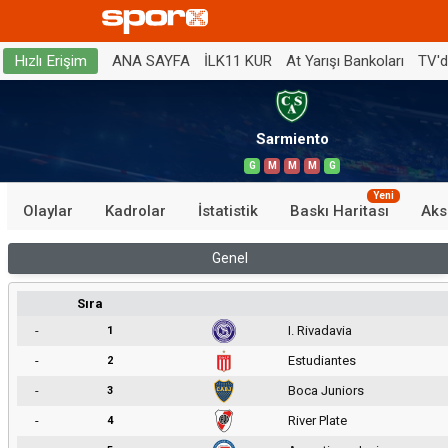
ANA SAYFA
İLK11 KUR
At Yarışı Bankoları
TV'
Hızlı Erişim
Sarmiento
G
M
M
M
G
Yeni
Olaylar
Kadrolar
İstatistik
Baskı Haritası
Aks
Genel
Sıra
-
I. Rivadavia
1
-
Estudiantes
2
-
Boca Juniors
3
-
River Plate
4