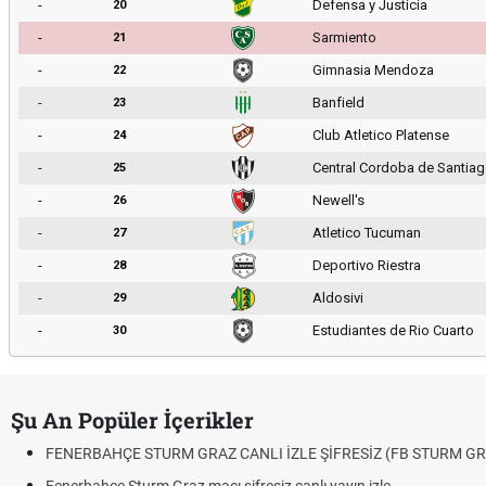
-
Defensa y Justicia
20
-
Sarmiento
21
-
Gimnasia Mendoza
22
-
Banfield
23
-
Club Atletico Platense
24
-
Central Cordoba de Santia
25
-
Newell's
26
-
Atletico Tucuman
27
-
Deportivo Riestra
28
-
Aldosivi
29
-
Estudiantes de Rio Cuarto
30
Şu An Popüler İçerikler
FENERBAHÇE STURM GRAZ CANLI İZLE ŞİFRESİZ (FB STURM GR