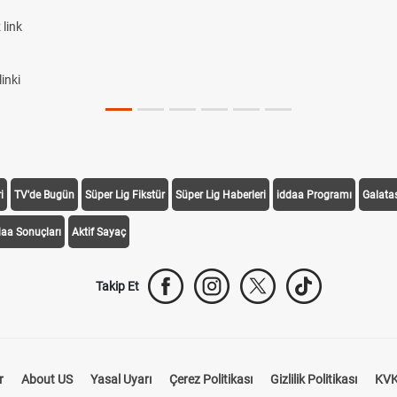
link
inki
i
TV'de Bugün
Süper Lig Fikstür
Süper Lig Haberleri
iddaa Programı
Galata
daa Sonuçları
Aktif Sayaç
Takip Et
r
About US
Yasal Uyarı
Çerez Politikası
Gizlilik Politikası
KVK