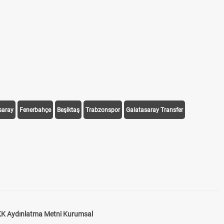
saray
Fenerbahçe
Beşiktaş
Trabzonspor
Galatasaray Transfer
K Aydınlatma Metni Kurumsal