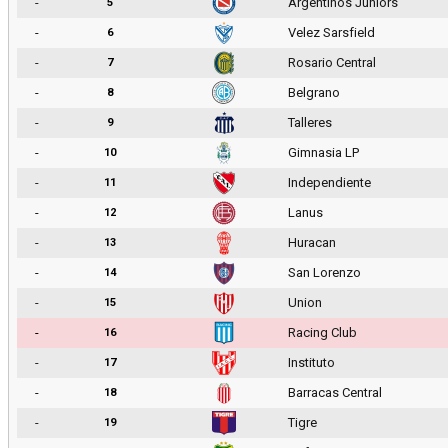
-
Argentinos Juniors
5
-
Velez Sarsfield
6
-
Rosario Central
7
-
Belgrano
8
-
Talleres
9
-
Gimnasia LP
10
-
Independiente
11
-
Lanus
12
-
Huracan
13
-
San Lorenzo
14
-
Union
15
-
Racing Club
16
-
Instituto
17
-
Barracas Central
18
-
Tigre
19