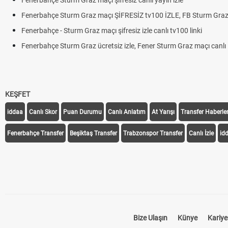
Fenerbahçe Sturm Graz maçı şifresiz canlı yayın izle
Fenerbahçe Sturm Graz maçı ŞİFRESİZ tv100 İZLE, FB Sturm Graz 
Fenerbahçe - Sturm Graz maçı şifresiz izle canlı tv100 linki
Fenerbahçe Sturm Graz ücretsiz izle, Fener Sturm Graz maçı canlı l
KEŞFET
iddaa
Canlı Skor
Puan Durumu
Canlı Anlatım
At Yarışı
Transfer Haberler
Fenerbahçe Transfer
Beşiktaş Transfer
Trabzonspor Transfer
Canlı İzle
id
Bize Ulaşın
Künye
Kariye