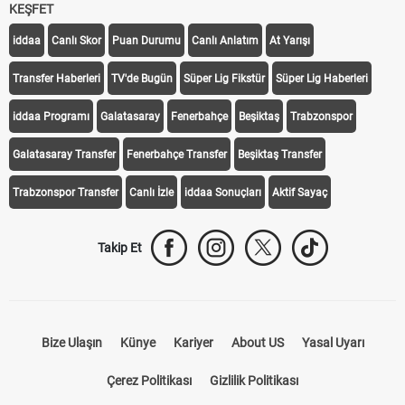
KEŞFET
iddaa
Canlı Skor
Puan Durumu
Canlı Anlatım
At Yarışı
Transfer Haberleri
TV'de Bugün
Süper Lig Fikstür
Süper Lig Haberleri
iddaa Programı
Galatasaray
Fenerbahçe
Beşiktaş
Trabzonspor
Galatasaray Transfer
Fenerbahçe Transfer
Beşiktaş Transfer
Trabzonspor Transfer
Canlı İzle
iddaa Sonuçları
Aktif Sayaç
Takip Et
Bize Ulaşın
Künye
Kariyer
About US
Yasal Uyarı
Çerez Politikası
Gizlilik Politikası