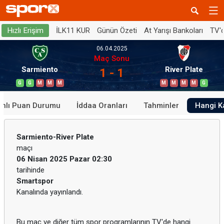
İLK11 KUR
Günün Özeti
At Yarışı Bankoları
TV'
Hızlı Erişim
06.04.2025
Maç Sonu
Sarmiento
River Plate
1 - 1
G
G
M
M
M
M
M
M
M
G
anlı Puan Durumu
İddaa Oranları
Tahminler
Hangi K
Sarmiento-River Plate
maçı
06 Nisan 2025 Pazar 02:30
tarihinde
Smartspor
Kanalında yayınlandı.
Bu maç ve diğer tüm spor programlarının TV'de hangi