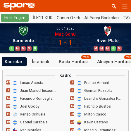
İLK11 KUR
Günün Özeti
At Yarışı Bankoları
TV'
Hızlı Erişim
06.04.2025
Maç Sonu
Sarmiento
River Plate
1 - 1
G
M
M
M
G
M
M
M
G
M
Yeni
Yen
Kadrolar
İstatistik
Baskı Haritası
Aksiyon Haritası
Kadro
Lucas Acosta
Franco Armani
42
1
Juan Manuel Insaurralde
German Pezzella
2
6
Facundo Roncaglia
Leandro Gonzalez Pirez
14
14
Joel Godoy
Fabricio Bustos
39
16
Renzo Orihuela
Milton Casco
44
20
Gabriel Carabajal
Kevin Castano
10
22
Ivan Morales
Ignacio Fernandez
18
26