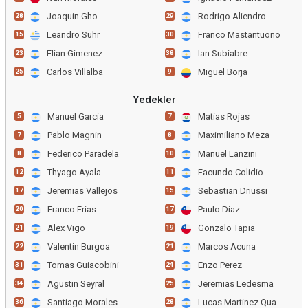
Joaquin Gho
Rodrigo Aliendro
28
29
Leandro Suhr
Franco Mastantuono
15
30
Elian Gimenez
Ian Subiabre
23
38
Carlos Villalba
Miguel Borja
25
9
Yedekler
Manuel Garcia
Matias Rojas
5
7
Pablo Magnin
Maximiliano Meza
7
8
Federico Paradela
Manuel Lanzini
8
10
Thyago Ayala
Facundo Colidio
12
11
Jeremias Vallejos
Sebastian Driussi
17
15
Franco Frias
Paulo Diaz
20
17
Alex Vigo
Gonzalo Tapia
21
19
Valentin Burgoa
Marcos Acuna
22
21
Tomas Guiacobini
Enzo Perez
31
24
Agustin Seyral
Jeremias Ledesma
34
25
Santiago Morales
Lucas Martinez Quarta
36
28