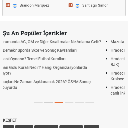
Brandon Marquez
Santiago Simon
40
31
Şu An Popüler İçerikler
malar Ne Anlama Gelir?
Mazota İndirim Var mı? Motorin Fiyatların
avramları
Hradec Kralove Beşiktaş maçı şifresiz canlı y
ları
Hradec Kralove Beşiktaş CANLI İZLE ŞİFRES
BJK)
ganizasyonlarda
Hradec Kralove Beşiktaş maçı şifresiz S Spor
Kralove BJK link
2026? ÖSYM Sonuç
Hradec Kralove Beşiktaş ücretsiz izle, Hrad
canlı linki
KEŞFET