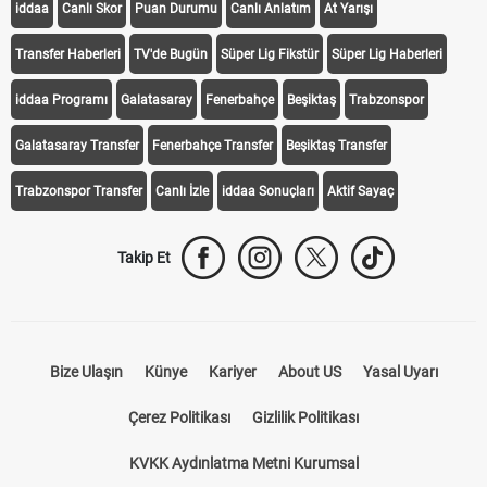
iddaa
Canlı Skor
Puan Durumu
Canlı Anlatım
At Yarışı
Transfer Haberleri
TV'de Bugün
Süper Lig Fikstür
Süper Lig Haberleri
iddaa Programı
Galatasaray
Fenerbahçe
Beşiktaş
Trabzonspor
Galatasaray Transfer
Fenerbahçe Transfer
Beşiktaş Transfer
Trabzonspor Transfer
Canlı İzle
iddaa Sonuçları
Aktif Sayaç
Takip Et
Bize Ulaşın
Künye
Kariyer
About US
Yasal Uyarı
Çerez Politikası
Gizlilik Politikası
KVKK Aydınlatma Metni Kurumsal