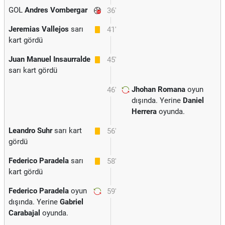
GOL
Andres Vombergar
36'
Jeremias Vallejos
sarı
41'
kart gördü
Juan Manuel Insaurralde
45'
sarı kart gördü
Jhohan Romana
oyun
46'
dışında. Yerine
Daniel
Herrera
oyunda.
Leandro Suhr
sarı kart
56'
gördü
Federico Paradela
sarı
58'
kart gördü
Federico Paradela
oyun
59'
dışında. Yerine
Gabriel
Carabajal
oyunda.