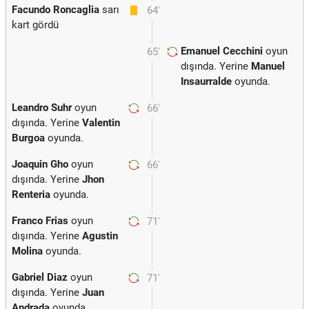
Facundo Roncaglia
sarı
64'
kart gördü
Emanuel Cecchini
oyun
65'
dışında. Yerine
Manuel
Insaurralde
oyunda.
Leandro Suhr
oyun
66'
dışında. Yerine
Valentin
Burgoa
oyunda.
Joaquin Gho
oyun
66'
dışında. Yerine
Jhon
Renteria
oyunda.
Franco Frias
oyun
71'
dışında. Yerine
Agustin
Molina
oyunda.
Gabriel Diaz
oyun
71'
dışında. Yerine
Juan
Andrada
oyunda.