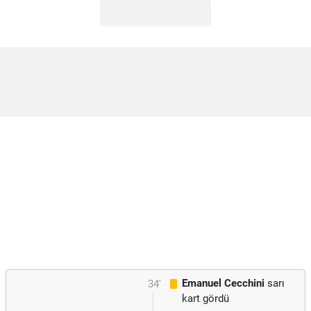
Emanuel Cecchini
sarı
34'
kart gördü