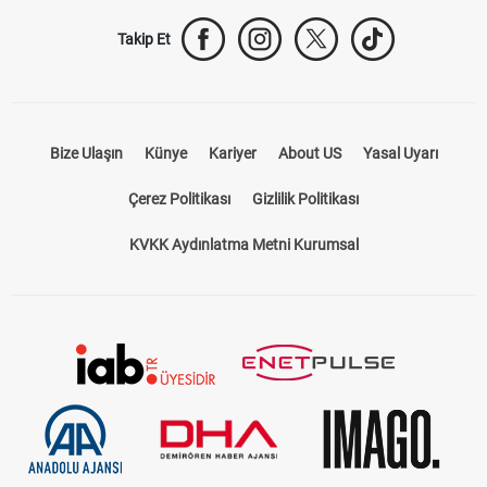
Takip Et
Bize Ulaşın
Künye
Kariyer
About US
Yasal Uyarı
Çerez Politikası
Gizlilik Politikası
KVKK Aydınlatma Metni Kurumsal