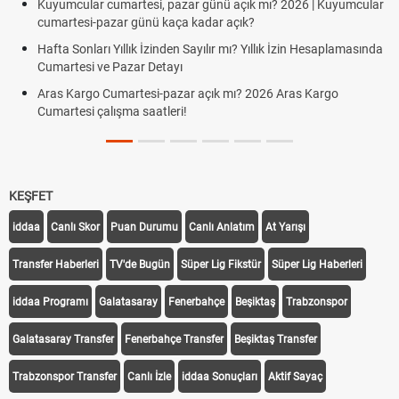
Kuyumcular cumartesi, pazar günü açık mı? 2026 | Kuyumcular
cumartesi-pazar günü kaça kadar açık?
Hafta Sonları Yıllık İzinden Sayılır mı? Yıllık İzin Hesaplamasında
Cumartesi ve Pazar Detayı
Aras Kargo Cumartesi-pazar açık mı? 2026 Aras Kargo
Cumartesi çalışma saatleri!
KEŞFET
iddaa
Canlı Skor
Puan Durumu
Canlı Anlatım
At Yarışı
Transfer Haberleri
TV'de Bugün
Süper Lig Fikstür
Süper Lig Haberleri
iddaa Programı
Galatasaray
Fenerbahçe
Beşiktaş
Trabzonspor
Galatasaray Transfer
Fenerbahçe Transfer
Beşiktaş Transfer
Trabzonspor Transfer
Canlı İzle
iddaa Sonuçları
Aktif Sayaç