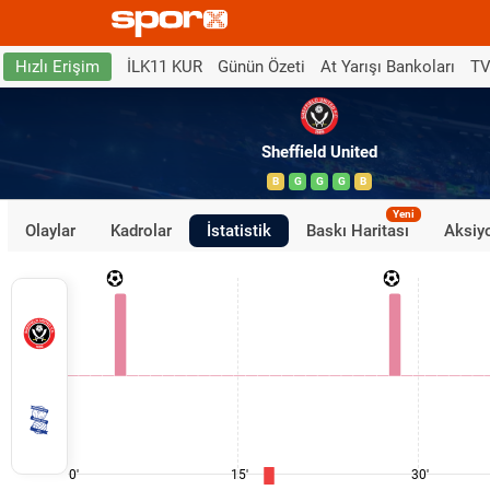
İLK11 KUR
Günün Özeti
At Yarışı Bankoları
TV
Hızlı Erişim
Sheffield United
B
G
G
G
B
Yeni
Olaylar
Kadrolar
İstatistik
Baskı Haritası
Aksiyo
0'
15'
30'