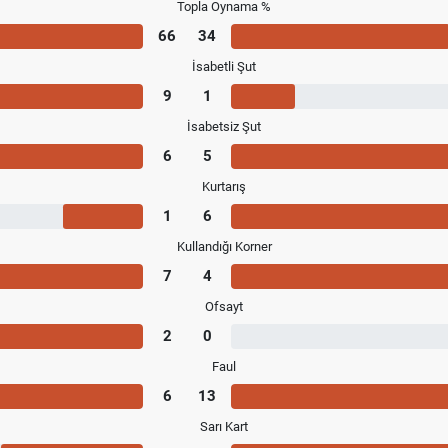
Topla Oynama %
66
34
İsabetli Şut
9
1
İsabetsiz Şut
6
5
Kurtarış
1
6
Kullandığı Korner
7
4
Ofsayt
2
0
Faul
6
13
Sarı Kart