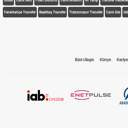
iddaa
Canlı Skor
Puan Durumu
Canlı Anlatım
At Yarışı
Transfer Haberler
Fenerbahçe Transfer
Beşiktaş Transfer
Trabzonspor Transfer
Canlı İzle
id
Bize Ulaşın
Künye
Kariye