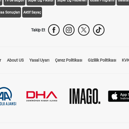
i
TV'de Bugün
Süper Lig Fikstür
Süper Lig Haberleri
iddaa Programı
Galata
daa Sonuçları
Aktif Sayaç
Takip Et
r
About US
Yasal Uyarı
Çerez Politikası
Gizlilik Politikası
KVK