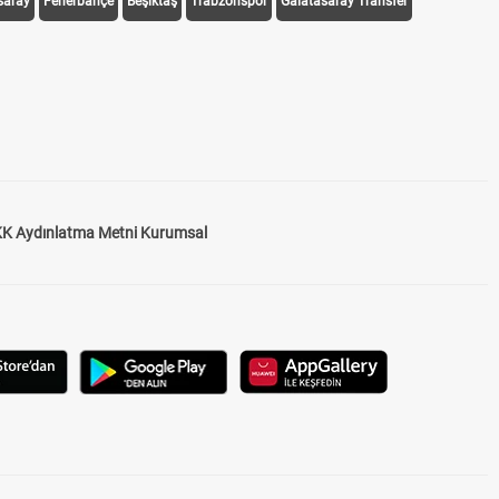
saray
Fenerbahçe
Beşiktaş
Trabzonspor
Galatasaray Transfer
K Aydınlatma Metni Kurumsal