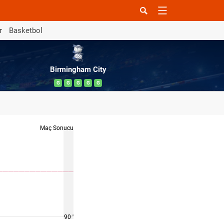
r
Basketbol
Birmingham City
G
G
G
G
G
Maç Sonucu
90 '