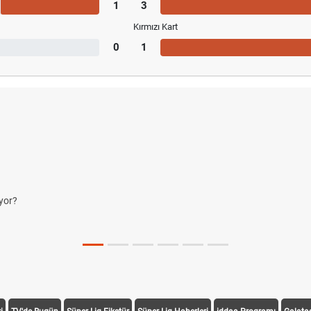
1
3
Kırmızı Kart
0
1
yor?