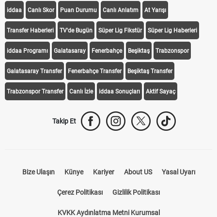
iddaa
Canlı Skor
Puan Durumu
Canlı Anlatım
At Yarışı
Transfer Haberleri
TV'de Bugün
Süper Lig Fikstür
Süper Lig Haberleri
iddaa Programı
Galatasaray
Fenerbahçe
Beşiktaş
Trabzonspor
Galatasaray Transfer
Fenerbahçe Transfer
Beşiktaş Transfer
Trabzonspor Transfer
Canlı İzle
iddaa Sonuçları
Aktif Sayaç
Takip Et
Bize Ulaşın
Künye
Kariyer
About US
Yasal Uyarı
Çerez Politikası
Gizlilik Politikası
KVKK Aydınlatma Metni Kurumsal