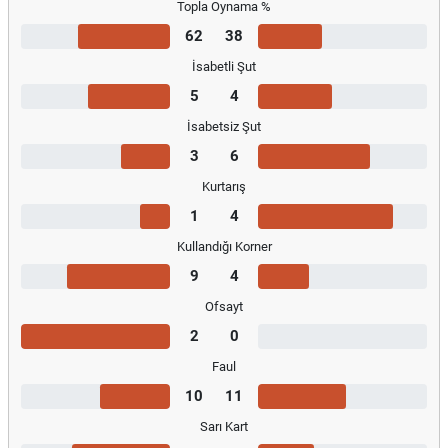
Topla Oynama %
62
38
İsabetli Şut
5
4
İsabetsiz Şut
3
6
Kurtarış
1
4
Kullandığı Korner
9
4
Ofsayt
2
0
Faul
10
11
Sarı Kart