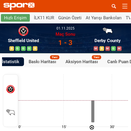
İLK11 KUR
Günün Özeti
At Yarışı Bankoları
TV
Hızlı Erişim
01.11.2025
Maç Sonu
Sheffield United
Derby County
1 - 3
B
G
G
G
B
M
B
M
G
M
Yeni
Yeni
İstatistik
Baskı Haritası
Aksiyon Haritası
Canlı Puan
0'
15'
30'