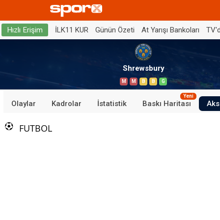
İLK11 KUR
Günün Özeti
At Yarışı Bankoları
TV'
Hızlı Erişim
Shrewsbury
M
M
B
B
G
Yeni
Olaylar
Kadrolar
İstatistik
Baskı Haritası
Aks
FUTBOL