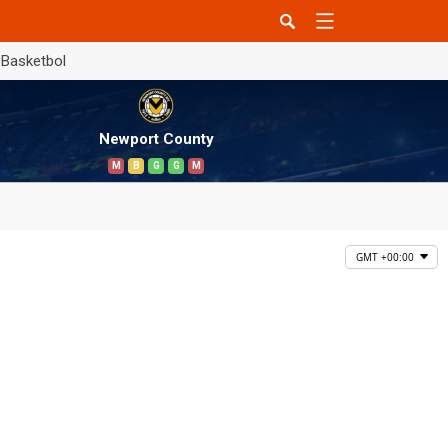
Basketbol
Newport County
M
B
G
G
M
GMT +00:00