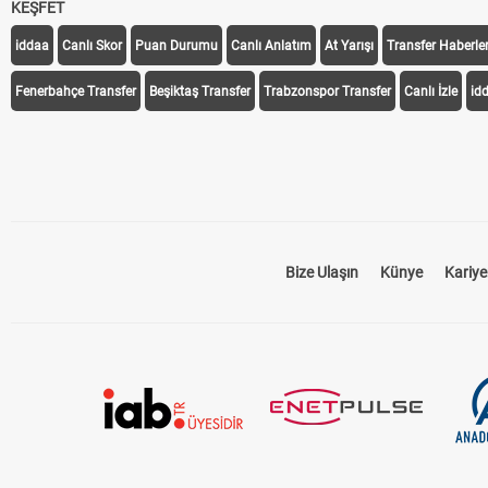
KEŞFET
iddaa
Canlı Skor
Puan Durumu
Canlı Anlatım
At Yarışı
Transfer Haberler
Fenerbahçe Transfer
Beşiktaş Transfer
Trabzonspor Transfer
Canlı İzle
id
Bize Ulaşın
Künye
Kariye