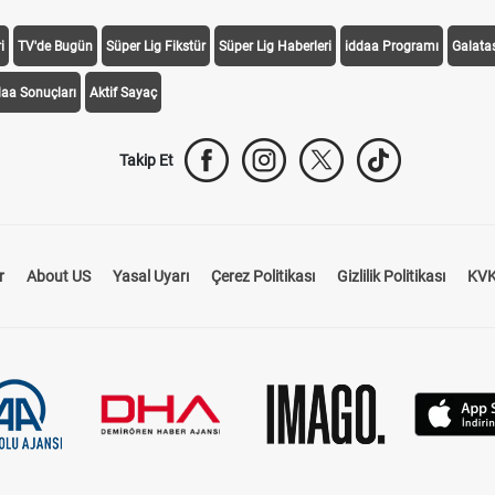
i
TV'de Bugün
Süper Lig Fikstür
Süper Lig Haberleri
iddaa Programı
Galata
daa Sonuçları
Aktif Sayaç
Takip Et
r
About US
Yasal Uyarı
Çerez Politikası
Gizlilik Politikası
KVK