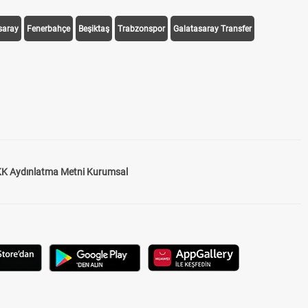
saray
Fenerbahçe
Beşiktaş
Trabzonspor
Galatasaray Transfer
K Aydınlatma Metni Kurumsal