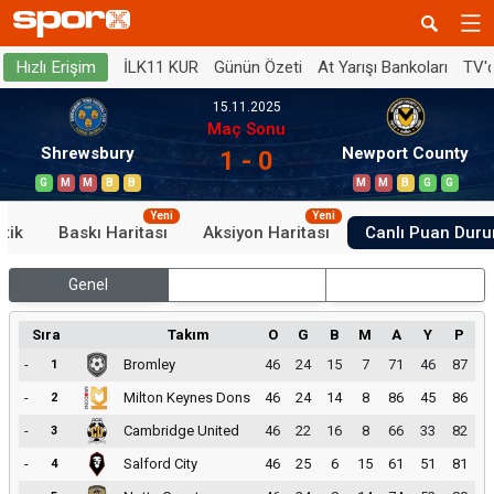
İLK11 KUR
Günün Özeti
At Yarışı Bankoları
TV'
Hızlı Erişim
15.11.2025
Maç Sonu
Shrewsbury
Newport County
1 - 0
G
M
M
B
B
M
M
B
G
G
Yeni
Yeni
stik
Baskı Haritası
Aksiyon Haritası
Canlı Puan Dur
Genel
İç Saha
Dış Saha
Sıra
Takım
O
G
B
M
A
Y
P
-
Bromley
46
24
15
7
71
46
87
1
-
Milton Keynes Dons
46
24
14
8
86
45
86
2
-
Cambridge United
46
22
16
8
66
33
82
3
-
Salford City
46
25
6
15
61
51
81
4