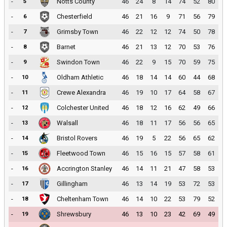
-
Notts County
46
24
8
14
74
52
80
5
-
Chesterfield
46
21
16
9
71
56
79
6
-
Grimsby Town
46
22
12
12
74
50
78
7
-
Barnet
46
21
13
12
70
53
76
8
-
Swindon Town
46
22
9
15
70
59
75
9
-
Oldham Athletic
46
18
14
14
60
44
68
10
-
Crewe Alexandra
46
19
10
17
64
58
67
11
-
Colchester United
46
18
12
16
62
49
66
12
-
Walsall
46
18
11
17
56
56
65
13
-
Bristol Rovers
46
19
5
22
56
65
62
14
-
Fleetwood Town
46
15
16
15
57
58
61
15
-
Accrington Stanley
46
14
11
21
47
58
53
16
-
Gillingham
46
13
14
19
53
72
53
17
-
Cheltenham Town
46
14
10
22
53
79
52
18
-
Shrewsbury
46
13
10
23
42
69
49
19