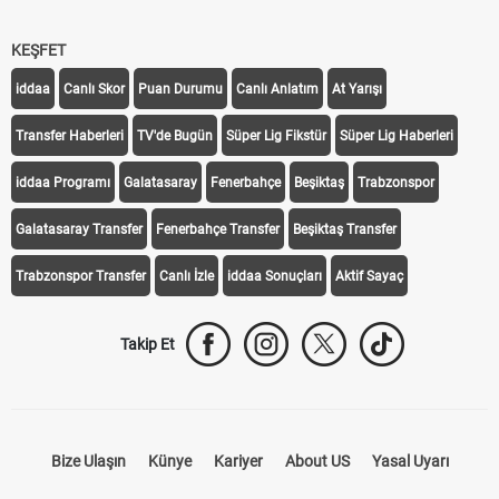
KEŞFET
iddaa
Canlı Skor
Puan Durumu
Canlı Anlatım
At Yarışı
Transfer Haberleri
TV'de Bugün
Süper Lig Fikstür
Süper Lig Haberleri
iddaa Programı
Galatasaray
Fenerbahçe
Beşiktaş
Trabzonspor
Galatasaray Transfer
Fenerbahçe Transfer
Beşiktaş Transfer
Trabzonspor Transfer
Canlı İzle
iddaa Sonuçları
Aktif Sayaç
Takip Et
Bize Ulaşın
Künye
Kariyer
About US
Yasal Uyarı