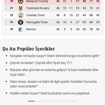
-
Newport County
46
12
7
27
48
77
43
20
-
Tranmere Rovers
46
10
11
25
54
79
41
21
-
Crawley Town
46
8
16
22
44
68
40
22
-
Harrogate Town
46
10
9
27
39
68
39
23
-
Barrow
46
9
9
28
45
78
36
24
Şu An Popüler İçerikler
Kargalar ne kadar yaşar? İslam dininde karga ne anlama gelir?
Çeyrek ne kadar? Çeyrek altın fiyatı kaç TL?
Rüyada altın görmek ne anlama geliyor? 8 kısa maddede Altın
rüya tabiri
Sabır duası, duaları ve Sabır ile ilgili ayetler hadisler! Kuran'da
sabır nasıl anlatılır?
Kediler neden kusar? Kedi kustuktan sonra ne yapılmalı