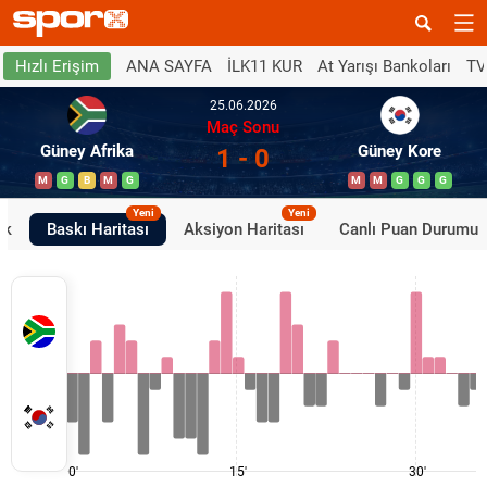
ANA SAYFA
İLK11 KUR
At Yarışı Bankoları
TV
Hızlı Erişim
25.06.2026
Maç Sonu
Güney Afrika
Güney Kore
1 - 0
M
G
B
M
G
M
M
G
G
G
Yeni
Yeni
ik
Baskı Haritası
Aksiyon Haritası
Canlı Puan Durumu
0'
15'
30'