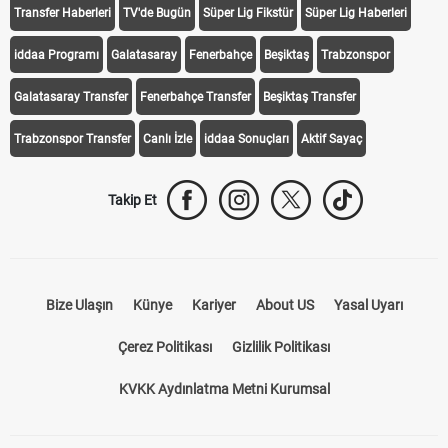
Transfer Haberleri
TV'de Bugün
Süper Lig Fikstür
Süper Lig Haberleri
iddaa Programı
Galatasaray
Fenerbahçe
Beşiktaş
Trabzonspor
Galatasaray Transfer
Fenerbahçe Transfer
Beşiktaş Transfer
Trabzonspor Transfer
Canlı İzle
iddaa Sonuçları
Aktif Sayaç
Takip Et
Bize Ulaşın
Künye
Kariyer
About US
Yasal Uyarı
Çerez Politikası
Gizlilik Politikası
KVKK Aydınlatma Metni Kurumsal