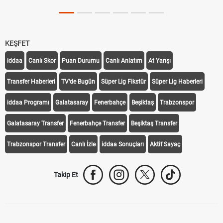
KEŞFET
iddaa
Canlı Skor
Puan Durumu
Canlı Anlatım
At Yarışı
Transfer Haberleri
TV'de Bugün
Süper Lig Fikstür
Süper Lig Haberleri
iddaa Programı
Galatasaray
Fenerbahçe
Beşiktaş
Trabzonspor
Galatasaray Transfer
Fenerbahçe Transfer
Beşiktaş Transfer
Trabzonspor Transfer
Canlı İzle
iddaa Sonuçları
Aktif Sayaç
Takip Et