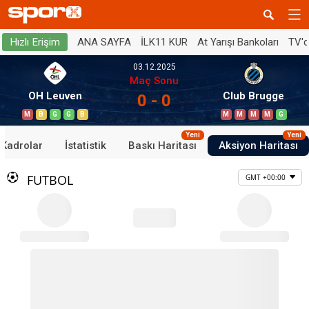
ANA SAYFA
İLK11 KUR
At Yarışı Bankoları
TV'
Hızlı Erişim
03.12.2025
Maç Sonu
OH Leuven
Club Brugge
0 - 0
M
B
G
G
B
M
M
M
M
G
Yeni
Yeni
Kadrolar
İstatistik
Baskı Haritası
Aksiyon Haritası
FUTBOL
GMT +00:00