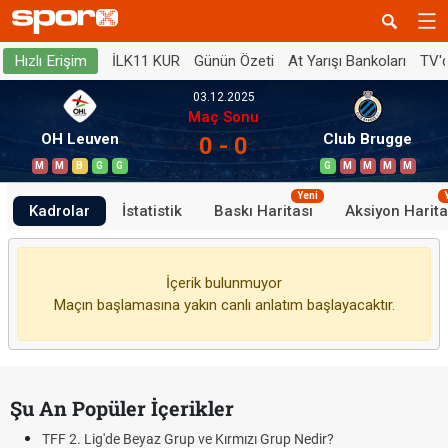
İLK11 KUR
Günün Özeti
At Yarışı Bankoları
TV'
Hızlı Erişim
03.12.2025
Maç Sonu
OH Leuven
Club Brugge
0 - 0
M
M
B
G
G
G
M
M
M
M
Yeni
Kadrolar
İstatistik
Baskı Haritası
Aksiyon Harita
İçerik bulunmuyor
Maçın başlamasına yakın canlı anlatım başlayacaktır.
Şu An Popüler İçerikler
TFF 2. Lig'de Beyaz Grup ve Kırmızı Grup Nedir?