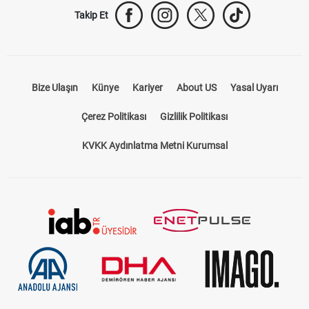
Takip Et
Bize Ulaşın
Künye
Kariyer
About US
Yasal Uyarı
Çerez Politikası
Gizlilik Politikası
KVKK Aydınlatma Metni Kurumsal