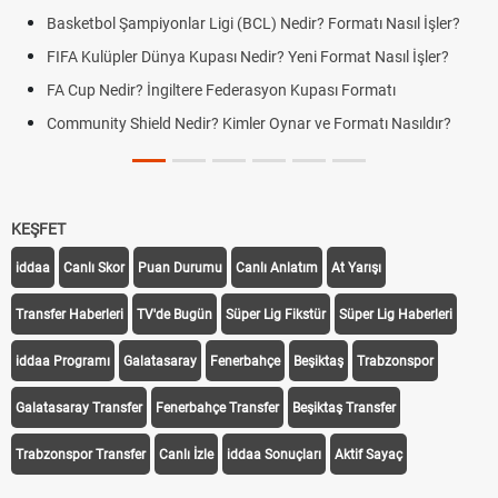
Basketbol Şampiyonlar Ligi (BCL) Nedir? Formatı Nasıl İşler?
FIFA Kulüpler Dünya Kupası Nedir? Yeni Format Nasıl İşler?
FA Cup Nedir? İngiltere Federasyon Kupası Formatı
Community Shield Nedir? Kimler Oynar ve Formatı Nasıldır?
KEŞFET
iddaa
Canlı Skor
Puan Durumu
Canlı Anlatım
At Yarışı
Transfer Haberleri
TV'de Bugün
Süper Lig Fikstür
Süper Lig Haberleri
iddaa Programı
Galatasaray
Fenerbahçe
Beşiktaş
Trabzonspor
Galatasaray Transfer
Fenerbahçe Transfer
Beşiktaş Transfer
Trabzonspor Transfer
Canlı İzle
iddaa Sonuçları
Aktif Sayaç