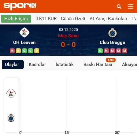
İLK11 KUR
Günün Özeti
At Yarışı Bankoları
TV
Hızlı Erişim
03.12.2025
Maç Sonu
OH Leuven
Club Brugge
0 - 0
M
B
G
G
B
G
M
M
M
M
Yeni
Olaylar
Kadrolar
İstatistik
Baskı Haritası
Aksiyon
0'
15'
30'