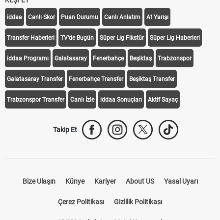
KEŞFET
iddaa
Canlı Skor
Puan Durumu
Canlı Anlatım
At Yarışı
Transfer Haberleri
TV'de Bugün
Süper Lig Fikstür
Süper Lig Haberleri
iddaa Programı
Galatasaray
Fenerbahçe
Beşiktaş
Trabzonspor
Galatasaray Transfer
Fenerbahçe Transfer
Beşiktaş Transfer
Trabzonspor Transfer
Canlı İzle
iddaa Sonuçları
Aktif Sayaç
Takip Et
Bize Ulaşın
Künye
Kariyer
About US
Yasal Uyarı
Çerez Politikası
Gizlilik Politikası