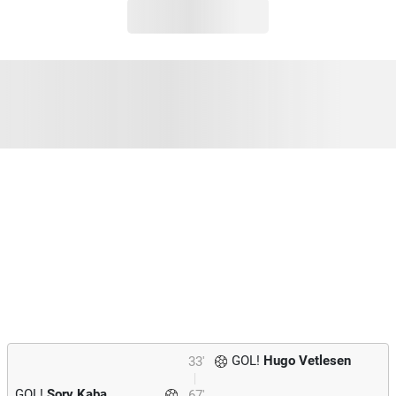
GOL!
Hugo Vetlesen
33'
GOL!
Sory Kaba
67'