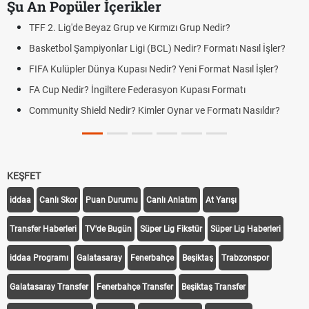
Şu An Popüler İçerikler
TFF 2. Lig'de Beyaz Grup ve Kırmızı Grup Nedir?
Basketbol Şampiyonlar Ligi (BCL) Nedir? Formatı Nasıl İşler?
FIFA Kulüpler Dünya Kupası Nedir? Yeni Format Nasıl İşler?
FA Cup Nedir? İngiltere Federasyon Kupası Formatı
Community Shield Nedir? Kimler Oynar ve Formatı Nasıldır?
KEŞFET
iddaa
Canlı Skor
Puan Durumu
Canlı Anlatım
At Yarışı
Transfer Haberleri
TV'de Bugün
Süper Lig Fikstür
Süper Lig Haberleri
iddaa Programı
Galatasaray
Fenerbahçe
Beşiktaş
Trabzonspor
Galatasaray Transfer
Fenerbahçe Transfer
Beşiktaş Transfer