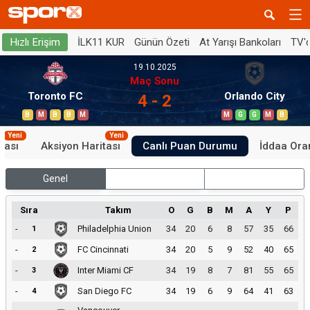
İLK11 KUR
Günün Özeti
At Yarışı Bankoları
TV'
Hızlı Erişim
19.10.2025
Maç Sonu
Toronto FC
Orlando City
4 - 2
B
M
B
B
M
M
G
G
M
B
Yeni
Yeni
tası
Aksiyon Haritası
Canlı Puan Durumu
İddaa Oran
Genel
İç Saha
Dış Saha
Sıra
Takım
O
G
B
M
A
Y
P
-
Philadelphia Union
34
20
6
8
57
35
66
1
-
FC Cincinnati
34
20
5
9
52
40
65
2
-
Inter Miami CF
34
19
8
7
81
55
65
3
-
San Diego FC
34
19
6
9
64
41
63
4