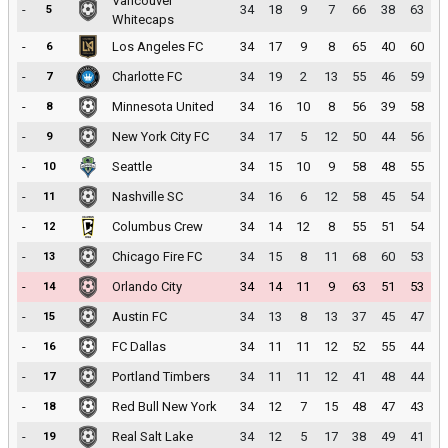
Vancouver
-
34
18
9
7
66
38
63
5
Whitecaps
-
Los Angeles FC
34
17
9
8
65
40
60
6
-
Charlotte FC
34
19
2
13
55
46
59
7
-
Minnesota United
34
16
10
8
56
39
58
8
-
New York City FC
34
17
5
12
50
44
56
9
-
Seattle
34
15
10
9
58
48
55
10
-
Nashville SC
34
16
6
12
58
45
54
11
-
Columbus Crew
34
14
12
8
55
51
54
12
-
Chicago Fire FC
34
15
8
11
68
60
53
13
-
Orlando City
34
14
11
9
63
51
53
14
-
Austin FC
34
13
8
13
37
45
47
15
-
FC Dallas
34
11
11
12
52
55
44
16
-
Portland Timbers
34
11
11
12
41
48
44
17
-
Red Bull New York
34
12
7
15
48
47
43
18
-
Real Salt Lake
34
12
5
17
38
49
41
19