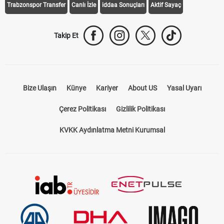
Trabzonspor Transfer
Canlı İzle
iddaa Sonuçları
Aktif Sayaç
Takip Et
Bize Ulaşın
Künye
Kariyer
About US
Yasal Uyarı
Çerez Politikası
Gizlilik Politikası
KVKK Aydınlatma Metni Kurumsal