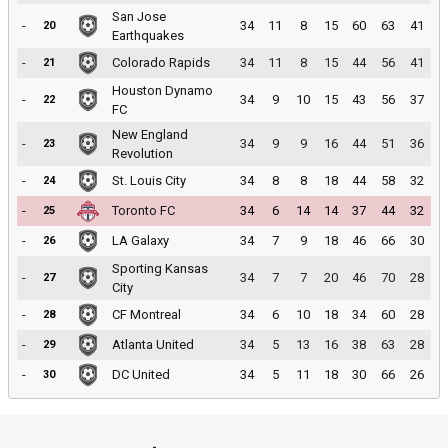
San Jose
-
34
11
8
15
60
63
41
20
Earthquakes
-
Colorado Rapids
34
11
8
15
44
56
41
21
Houston Dynamo
-
34
9
10
15
43
56
37
22
FC
New England
-
34
9
9
16
44
51
36
23
Revolution
-
St. Louis City
34
8
8
18
44
58
32
24
-
Toronto FC
34
6
14
14
37
44
32
25
-
LA Galaxy
34
7
9
18
46
66
30
26
Sporting Kansas
-
34
7
7
20
46
70
28
27
City
-
CF Montreal
34
6
10
18
34
60
28
28
-
Atlanta United
34
5
13
16
38
63
28
29
-
DC United
34
5
11
18
30
66
26
30