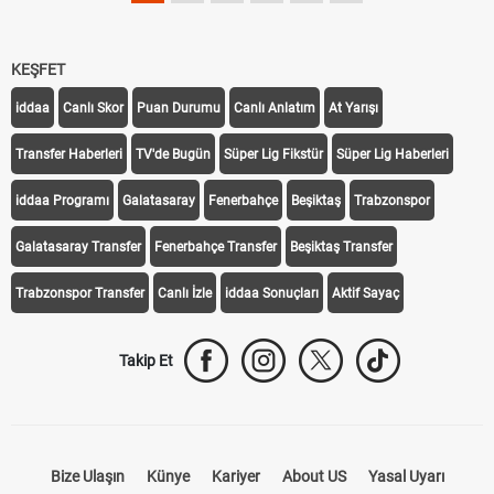
KEŞFET
iddaa
Canlı Skor
Puan Durumu
Canlı Anlatım
At Yarışı
Transfer Haberleri
TV'de Bugün
Süper Lig Fikstür
Süper Lig Haberleri
iddaa Programı
Galatasaray
Fenerbahçe
Beşiktaş
Trabzonspor
Galatasaray Transfer
Fenerbahçe Transfer
Beşiktaş Transfer
Trabzonspor Transfer
Canlı İzle
iddaa Sonuçları
Aktif Sayaç
Takip Et
Bize Ulaşın
Künye
Kariyer
About US
Yasal Uyarı