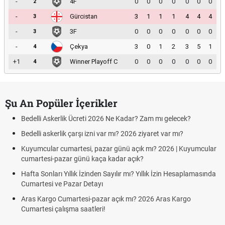
-
4F
0
0
0
0
0
0
0
2
-
Gürcistan
3
1
1
1
4
4
4
3
-
3F
0
0
0
0
0
0
0
3
-
Çekya
3
0
1
2
3
5
1
4
+1
Winner Playoff C
0
0
0
0
0
0
0
4
Şu An Popüler İçerikler
Bedelli Askerlik Ücreti 2026 Ne Kadar? Zam mı gelecek?
Bedelli askerlik çarşı izni var mı? 2026 ziyaret var mı?
Kuyumcular cumartesi, pazar günü açık mı? 2026 | Kuyumcular
cumartesi-pazar günü kaça kadar açık?
Hafta Sonları Yıllık İzinden Sayılır mı? Yıllık İzin Hesaplamasında
Cumartesi ve Pazar Detayı
Aras Kargo Cumartesi-pazar açık mı? 2026 Aras Kargo
Cumartesi çalışma saatleri!