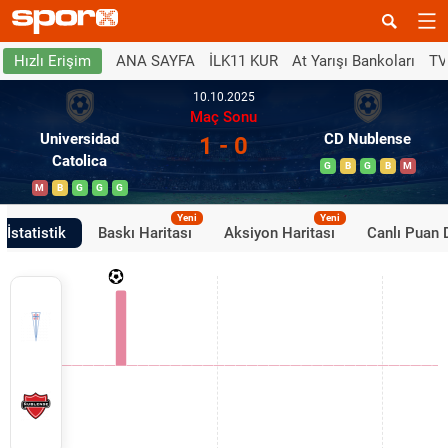
ANA SAYFA
İLK11 KUR
At Yarışı Bankoları
TV
Hızlı Erişim
10.10.2025
Maç Sonu
Universidad
CD Nublense
1 - 0
Catolica
G
B
G
B
M
M
B
G
G
G
Yeni
Yeni
İstatistik
Baskı Haritası
Aksiyon Haritası
Canlı Puan