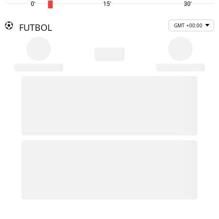
0'
15'
30'
FUTBOL
GMT +00:00