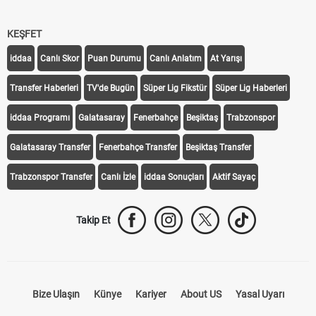
KEŞFET
iddaa
Canlı Skor
Puan Durumu
Canlı Anlatım
At Yarışı
Transfer Haberleri
TV'de Bugün
Süper Lig Fikstür
Süper Lig Haberleri
iddaa Programı
Galatasaray
Fenerbahçe
Beşiktaş
Trabzonspor
Galatasaray Transfer
Fenerbahçe Transfer
Beşiktaş Transfer
Trabzonspor Transfer
Canlı İzle
iddaa Sonuçları
Aktif Sayaç
Takip Et
Bize Ulaşın
Künye
Kariyer
About US
Yasal Uyarı