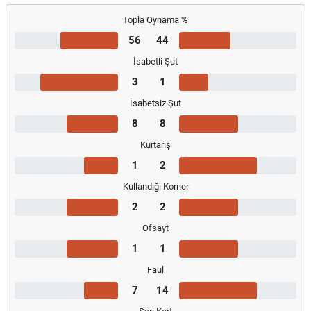
Topla Oynama %
56
44
İsabetli Şut
3
1
İsabetsiz Şut
8
8
Kurtarış
1
2
Kullandığı Korner
2
2
Ofsayt
1
1
Faul
7
14