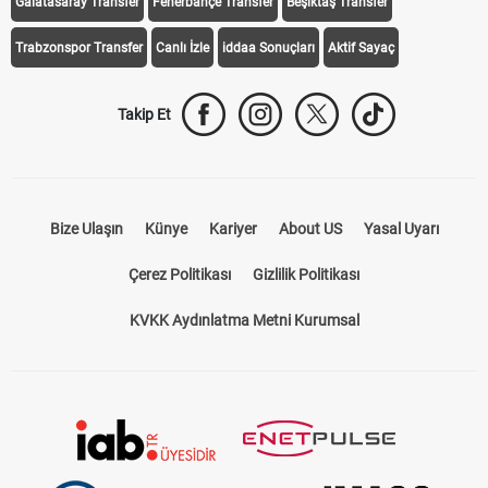
Galatasaray Transfer
Fenerbahçe Transfer
Beşiktaş Transfer
Trabzonspor Transfer
Canlı İzle
iddaa Sonuçları
Aktif Sayaç
Takip Et
Bize Ulaşın
Künye
Kariyer
About US
Yasal Uyarı
Çerez Politikası
Gizlilik Politikası
KVKK Aydınlatma Metni Kurumsal