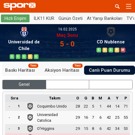
İLK11 KUR
Günün Özeti
At Yarışı Bankoları
TV'
Hızlı Erişim
16.02.2025
Maç Sonu
Universidad de
CD Nublense
5 - 0
Chile
G
B
G
B
M
G
G
G
B
G
Yeni
Yeni
Baskı Haritası
Aksiyon Haritası
Canlı Puan Durumu
Genel
İç Saha
Dış Saha
Sıra
Takım
O
G
B
M
A
Y
P
-
Coquimbo Unido
28
22
5
1
44
14
71
1
Universidad
-
29
16
7
6
42
25
55
2
Catolica
-
O'Higgins
29
15
8
6
42
34
53
3