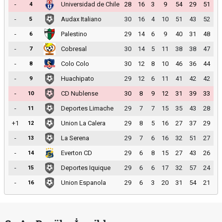
-
Universidad de Chile
28
16
3
9
54
29
51
4
-
Audax Italiano
30
16
4
10
51
43
52
5
-
Palestino
29
14
6
9
40
31
48
6
-
Cobresal
30
14
5
11
38
38
47
7
-
Colo Colo
30
12
8
10
46
36
44
8
-
Huachipato
29
12
6
11
41
42
42
9
-
CD Nublense
30
8
9
12
31
39
33
10
-
Deportes Limache
29
7
7
15
35
43
28
11
+1
Union La Calera
29
8
5
16
27
37
29
12
-
La Serena
29
7
6
16
32
51
27
13
-
Everton CD
29
6
8
15
27
43
26
14
-
Deportes Iquique
29
6
6
17
32
57
24
15
-
Union Espanola
29
6
3
20
31
54
21
16