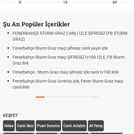
0'
15'
30'
Şu An Popüler İçerikler
FENERBAHÇE STURM GRAZ CANLI İZLE ŞİFRESİZ (FB STURM
GRAZ)
Fenerbahçe Sturm Graz maçı şifresiz canlı yayın izle
Fenerbahçe Sturm Graz maçı ŞİFRESİZ tv100 İZLE, FB Sturm
Graz link
Fenerbahçe - Sturm Graz maçı şifresiz izle canlı tv100 linki
Fenerbahçe Sturm Graz ücretsiz izle, Fener Sturm Graz maçı
canlı linki
KEŞFET
iddaa
Canlı Skor
Puan Durumu
Canlı Anlatım
At Yarışı