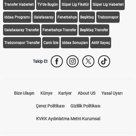
Transfer Haberleri
TV'de Bugün
Süper Lig Fikstür
Süper Lig Haberleri
iddaa Programı
Galatasaray
Fenerbahçe
Beşiktaş
Trabzonspor
Galatasaray Transfer
Fenerbahçe Transfer
Beşiktaş Transfer
Trabzonspor Transfer
Canlı İzle
iddaa Sonuçları
Aktif Sayaç
Takip Et
Bize Ulaşın
Künye
Kariyer
About US
Yasal Uyarı
Çerez Politikası
Gizlilik Politikası
KVKK Aydınlatma Metni Kurumsal