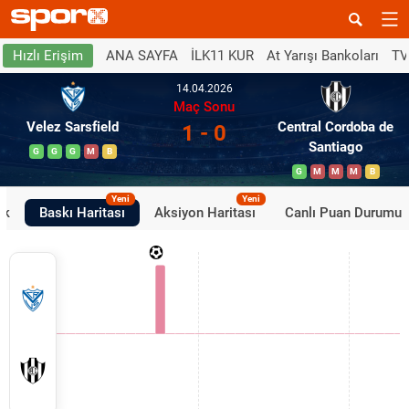
ANA SAYFA
İLK11 KUR
At Yarışı Bankoları
TV
Hızlı Erişim
14.04.2026
Maç Sonu
Velez Sarsfield
Central Cordoba de
1 - 0
Santiago
G
G
G
M
B
G
M
M
M
B
Yeni
Yeni
ik
Baskı Haritası
Aksiyon Haritası
Canlı Puan Durumu