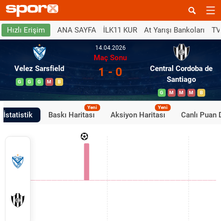
ANA SAYFA
İLK11 KUR
At Yarışı Bankoları
TV
Hızlı Erişim
14.04.2026
Maç Sonu
Velez Sarsfield
Central Cordoba de
1 - 0
Santiago
G
G
G
M
B
G
M
M
M
B
Yeni
Yeni
İstatistik
Baskı Haritası
Aksiyon Haritası
Canlı Puan