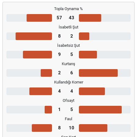
Topla Oynama %
57
43
İsabetli Şut
8
2
İsabetsiz Şut
9
5
Kurtarış
2
6
Kullandığı Korner
4
4
Ofsayt
1
5
Faul
8
10