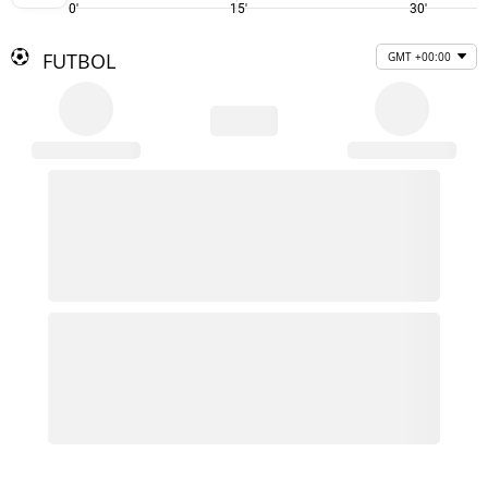
0'
15'
30'
FUTBOL
GMT +00:00