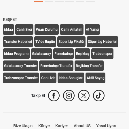
KEŞFET
iddaa
Canlı Skor
Puan Durumu
Canlı Anlatım
At Yarışı
Transfer Haberleri
TV'de Bugün
Süper Lig Fikstür
Süper Lig Haberleri
iddaa Programı
Galatasaray
Fenerbahçe
Beşiktaş
Trabzonspor
Galatasaray Transfer
Fenerbahçe Transfer
Beşiktaş Transfer
Trabzonspor Transfer
Canlı İzle
iddaa Sonuçları
Aktif Sayaç
Takip Et
Bize Ulaşın
Künye
Kariyer
About US
Yasal Uyarı