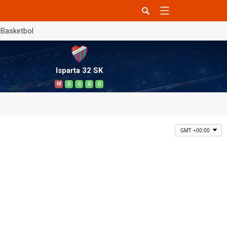
Basketbol
Isparta 32 SK
M
G
G
G
G
GMT +00:00