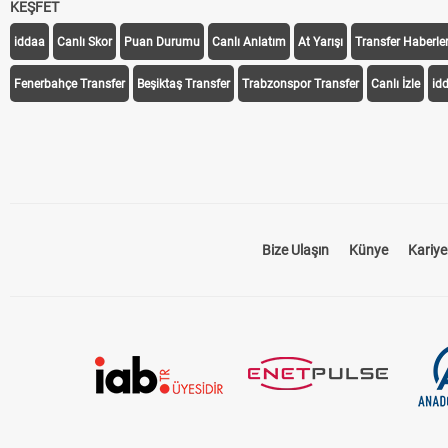
KEŞFET
iddaa
Canlı Skor
Puan Durumu
Canlı Anlatım
At Yarışı
Transfer Haberler
Fenerbahçe Transfer
Beşiktaş Transfer
Trabzonspor Transfer
Canlı İzle
id
Bize Ulaşın
Künye
Kariye