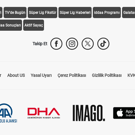
i
TV'de Bugün
Süper Lig Fikstür
Süper Lig Haberleri
iddaa Programı
Galata
daa Sonuçları
Aktif Sayaç
Takip Et
r
About US
Yasal Uyarı
Çerez Politikası
Gizlilik Politikası
KVK