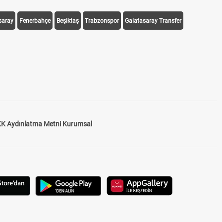
saray
Fenerbahçe
Beşiktaş
Trabzonspor
Galatasaray Transfer
K Aydınlatma Metni Kurumsal