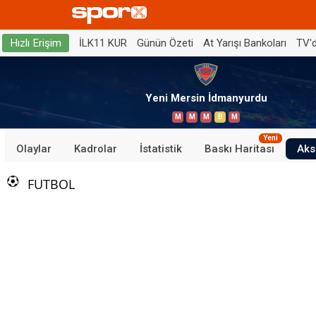
İLK11 KUR
Günün Özeti
At Yarışı Bankoları
TV'
Hızlı Erişim
Yeni Mersin İdmanyurdu
M
M
M
B
M
Yeni
Olaylar
Kadrolar
İstatistik
Baskı Haritası
Aks
FUTBOL