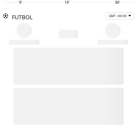
0'
15'
30'
FUTBOL
GMT +00:00