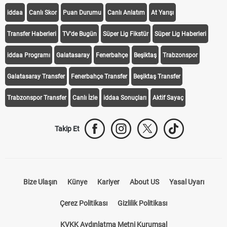
iddaa
Canlı Skor
Puan Durumu
Canlı Anlatım
At Yarışı
Transfer Haberleri
TV'de Bugün
Süper Lig Fikstür
Süper Lig Haberleri
iddaa Programı
Galatasaray
Fenerbahçe
Beşiktaş
Trabzonspor
Galatasaray Transfer
Fenerbahçe Transfer
Beşiktaş Transfer
Trabzonspor Transfer
Canlı İzle
iddaa Sonuçları
Aktif Sayaç
Takip Et
Bize Ulaşın
Künye
Kariyer
About US
Yasal Uyarı
Çerez Politikası
Gizlilik Politikası
KVKK Aydınlatma Metni Kurumsal