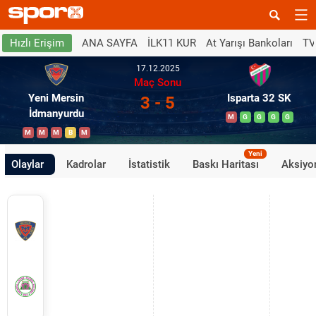
ANA SAYFA
İLK11 KUR
At Yarışı Bankoları
TV
Hızlı Erişim
17.12.2025
Maç Sonu
Yeni Mersin
Isparta 32 SK
3 - 5
İdmanyurdu
M
G
G
G
G
M
M
M
B
M
Yeni
Olaylar
Kadrolar
İstatistik
Baskı Haritası
Aksiyon