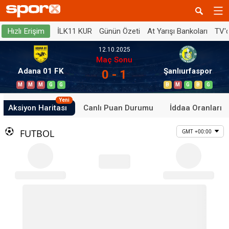
İLK11 KUR
Günün Özeti
At Yarışı Bankoları
TV'
Hızlı Erişim
12.10.2025
Maç Sonu
Adana 01 FK
Şanlıurfaspor
0 - 1
M
M
M
G
G
B
M
G
B
G
Yeni
Aksiyon Haritası
Canlı Puan Durumu
İddaa Oranları
FUTBOL
GMT +00:00