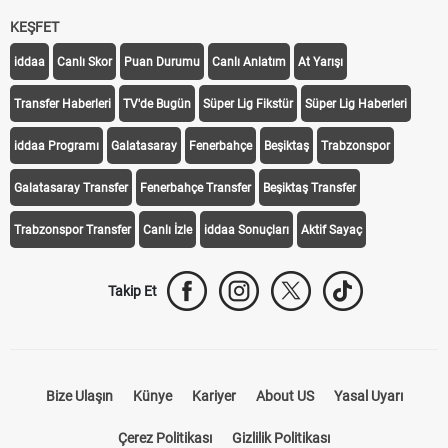
KEŞFET
iddaa
Canlı Skor
Puan Durumu
Canlı Anlatım
At Yarışı
Transfer Haberleri
TV'de Bugün
Süper Lig Fikstür
Süper Lig Haberleri
iddaa Programı
Galatasaray
Fenerbahçe
Beşiktaş
Trabzonspor
Galatasaray Transfer
Fenerbahçe Transfer
Beşiktaş Transfer
Trabzonspor Transfer
Canlı İzle
iddaa Sonuçları
Aktif Sayaç
Takip Et
Bize Ulaşın
Künye
Kariyer
About US
Yasal Uyarı
Çerez Politikası
Gizlilik Politikası