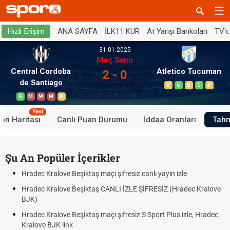
ANA SAYFA
İLK11 KUR
At Yarışı Bankoları
TV'
Hızlı Erişim
31.01.2025
Maç Sonu
Central Cordoba
Atletico Tucuman
2 - 0
de Santiago
B
G
B
G
B
G
M
M
M
B
Yeni
on Haritası
Canlı Puan Durumu
İddaa Oranları
Tahm
Şu An Popüler İçerikler
Hradec Kralove Beşiktaş maçı şifresiz canlı yayın izle
Hradec Kralove Beşiktaş CANLI İZLE ŞİFRESİZ (Hradec Kralove
BJK)
Hradec Kralove Beşiktaş maçı şifresiz S Sport Plus izle, Hradec
Kralove BJK link