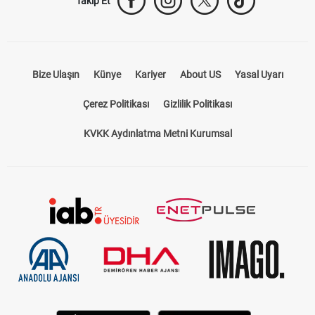
Takip Et
Bize Ulaşın
Künye
Kariyer
About US
Yasal Uyarı
Çerez Politikası
Gizlilik Politikası
KVKK Aydınlatma Metni Kurumsal