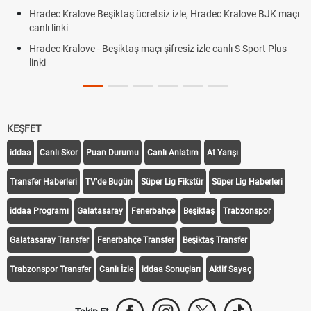
Hradec Kralove Beşiktaş ücretsiz izle, Hradec Kralove BJK maçı
canlı linki
Hradec Kralove - Beşiktaş maçı şifresiz izle canlı S Sport Plus
linki
KEŞFET
iddaa
Canlı Skor
Puan Durumu
Canlı Anlatım
At Yarışı
Transfer Haberleri
TV'de Bugün
Süper Lig Fikstür
Süper Lig Haberleri
iddaa Programı
Galatasaray
Fenerbahçe
Beşiktaş
Trabzonspor
Galatasaray Transfer
Fenerbahçe Transfer
Beşiktaş Transfer
Trabzonspor Transfer
Canlı İzle
iddaa Sonuçları
Aktif Sayaç