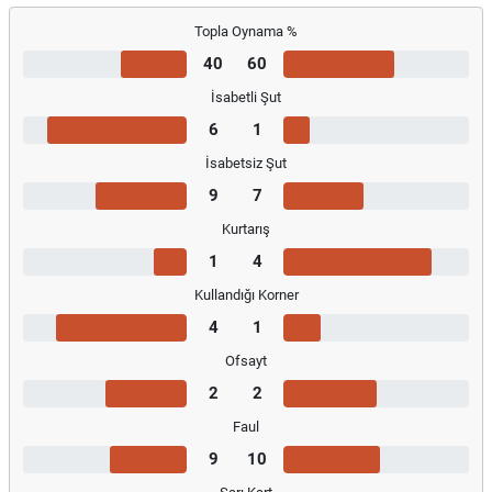
Topla Oynama %
40
60
İsabetli Şut
6
1
İsabetsiz Şut
9
7
Kurtarış
1
4
Kullandığı Korner
4
1
Ofsayt
2
2
Faul
9
10