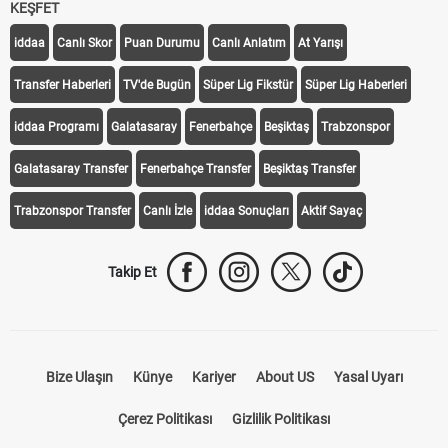
KEŞFET
iddaa
Canlı Skor
Puan Durumu
Canlı Anlatım
At Yarışı
Transfer Haberleri
TV'de Bugün
Süper Lig Fikstür
Süper Lig Haberleri
iddaa Programı
Galatasaray
Fenerbahçe
Beşiktaş
Trabzonspor
Galatasaray Transfer
Fenerbahçe Transfer
Beşiktaş Transfer
Trabzonspor Transfer
Canlı İzle
iddaa Sonuçları
Aktif Sayaç
Takip Et
Bize Ulaşın
Künye
Kariyer
About US
Yasal Uyarı
Çerez Politikası
Gizlilik Politikası