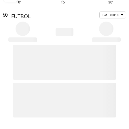
0'
15'
30'
FUTBOL
GMT +00:00