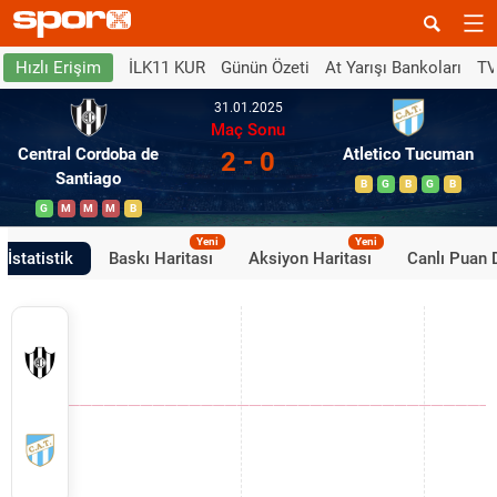
İLK11 KUR
Günün Özeti
At Yarışı Bankoları
TV
Hızlı Erişim
31.01.2025
Maç Sonu
Central Cordoba de
Atletico Tucuman
2 - 0
Santiago
B
G
B
G
B
G
M
M
M
B
Yeni
Yeni
İstatistik
Baskı Haritası
Aksiyon Haritası
Canlı Puan