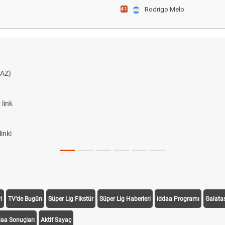
Rodrigo Melo
41
AZ)
link
inki
i
TV'de Bugün
Süper Lig Fikstür
Süper Lig Haberleri
iddaa Programı
Galata
daa Sonuçları
Aktif Sayaç