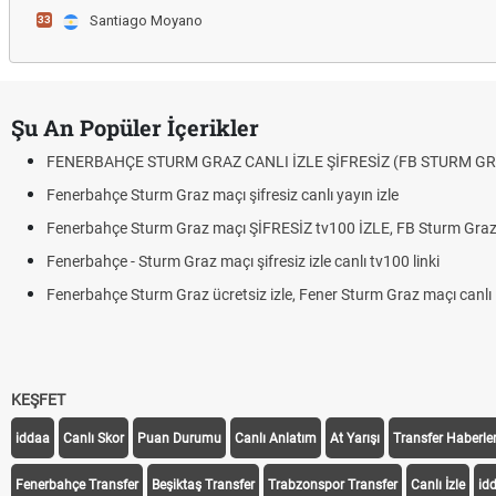
Santiago Moyano
33
Şu An Popüler İçerikler
FENERBAHÇE STURM GRAZ CANLI İZLE ŞİFRESİZ (FB STURM GR
Fenerbahçe Sturm Graz maçı şifresiz canlı yayın izle
Fenerbahçe Sturm Graz maçı ŞİFRESİZ tv100 İZLE, FB Sturm Graz 
Fenerbahçe - Sturm Graz maçı şifresiz izle canlı tv100 linki
Fenerbahçe Sturm Graz ücretsiz izle, Fener Sturm Graz maçı canlı l
KEŞFET
iddaa
Canlı Skor
Puan Durumu
Canlı Anlatım
At Yarışı
Transfer Haberler
Fenerbahçe Transfer
Beşiktaş Transfer
Trabzonspor Transfer
Canlı İzle
id