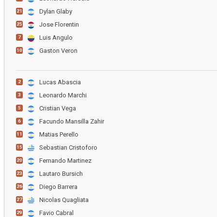
Dylan Glaby
21
Jose Florentin
25
Luis Angulo
7
Gaston Veron
10
Lucas Abascia
2
Leonardo Marchi
3
Cristian Vega
5
Facundo Mansilla Zahir
6
Matias Perello
11
Sebastian Cristoforo
15
Fernando Martinez
20
Lautaro Bursich
23
Diego Barrera
26
Nicolas Quagliata
27
Favio Cabral
29