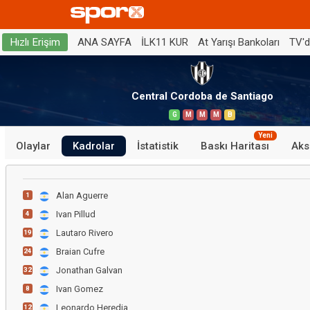
ANA SAYFA
İLK11 KUR
At Yarışı Bankoları
TV'
Hızlı Erişim
Central Cordoba de Santiago
G
M
M
M
B
Yeni
Olaylar
Kadrolar
İstatistik
Baskı Haritası
Aks
Alan Aguerre
1
Ivan Pillud
4
Lautaro Rivero
19
Braian Cufre
24
Jonathan Galvan
32
Ivan Gomez
8
Leonardo Heredia
12