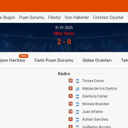
de Bugün
Puan Durumu
Fikstür
Son Haberler
Ücretsiz Oyunlar
31.01.2025
Maç Sonu
2 - 0
Yeni
iyon Haritası
Canlı Puan Durumu
İddaa Oranları
Tah
Kadro
Tomas Durso
25
Matias de los Santos
3
Gianluca Ferrari
6
Moises Brandan
16
Juan Infante
32
Adrian Sanchez
5
Guillermo Acosta
8