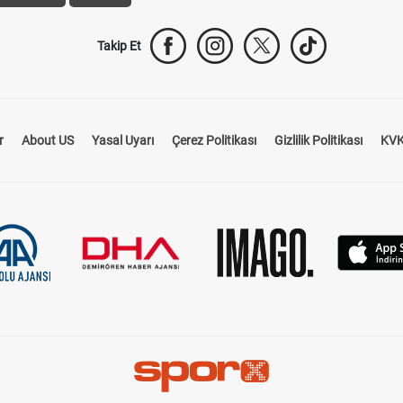
Takip Et
r
About US
Yasal Uyarı
Çerez Politikası
Gizlilik Politikası
KVK