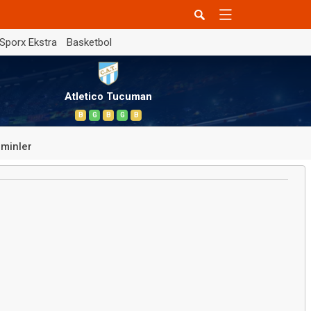
Sporx Ekstra
Basketbol
Atletico Tucuman
B
G
B
G
B
minler