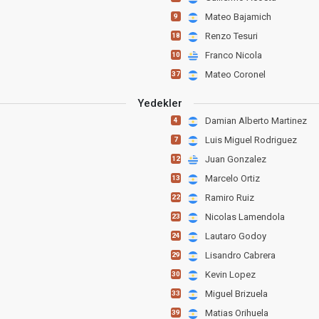
Mateo Bajamich
9
Renzo Tesuri
18
Franco Nicola
10
Mateo Coronel
37
Yedekler
Damian Alberto Martinez
4
Luis Miguel Rodriguez
7
Juan Gonzalez
12
Marcelo Ortiz
13
Ramiro Ruiz
22
Nicolas Lamendola
23
Lautaro Godoy
24
Lisandro Cabrera
29
Kevin Lopez
30
Miguel Brizuela
33
Matias Orihuela
39