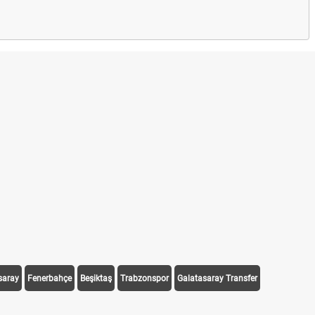
saray
Fenerbahçe
Beşiktaş
Trabzonspor
Galatasaray Transfer