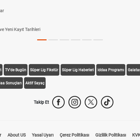
lar
 Yeni Kayıt Tarihleri
i
TV'de Bugün
Süper Lig Fikstür
Süper Lig Haberleri
iddaa Programı
Galata
daa Sonuçları
Aktif Sayaç
Takip Et
r
About US
Yasal Uyarı
Çerez Politikası
Gizlilik Politikası
KVK