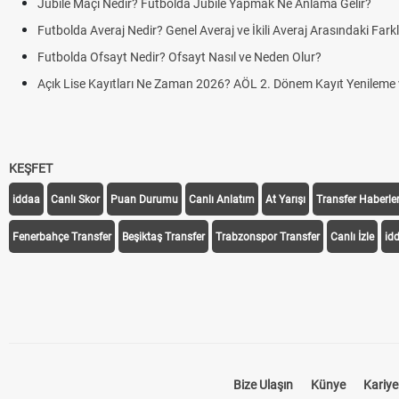
Jübile Maçı Nedir? Futbolda Jübile Yapmak Ne Anlama Gelir?
Futbolda Averaj Nedir? Genel Averaj ve İkili Averaj Arasındaki Fark
Futbolda Ofsayt Nedir? Ofsayt Nasıl ve Neden Olur?
Açık Lise Kayıtları Ne Zaman 2026? AÖL 2. Dönem Kayıt Yenileme ve
KEŞFET
iddaa
Canlı Skor
Puan Durumu
Canlı Anlatım
At Yarışı
Transfer Haberler
Fenerbahçe Transfer
Beşiktaş Transfer
Trabzonspor Transfer
Canlı İzle
id
Bize Ulaşın
Künye
Kariye