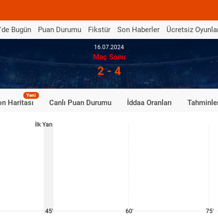
'de Bugün
Puan Durumu
Fikstür
Son Haberler
Ücretsiz Oyunla
16.07.2024
Maç Sonu
2 - 4
Yeni
n Haritası
Canlı Puan Durumu
İddaa Oranları
Tahminle
İlk Yarı
45'
60'
75'