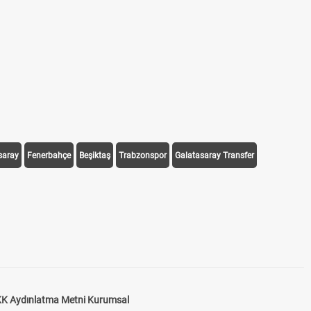
saray
Fenerbahçe
Beşiktaş
Trabzonspor
Galatasaray Transfer
K Aydınlatma Metni Kurumsal