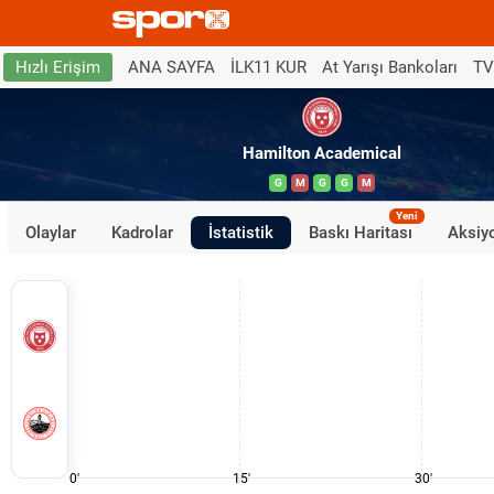
ANA SAYFA
İLK11 KUR
At Yarışı Bankoları
TV
Hızlı Erişim
Hamilton Academical
G
M
G
G
M
Yeni
Olaylar
Kadrolar
İstatistik
Baskı Haritası
Aksiyo
0'
15'
30'