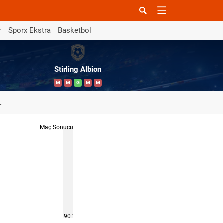
r
Sporx Ekstra
Basketbol
Stirling Albion
M
M
G
M
M
r
Maç Sonucu
90 '