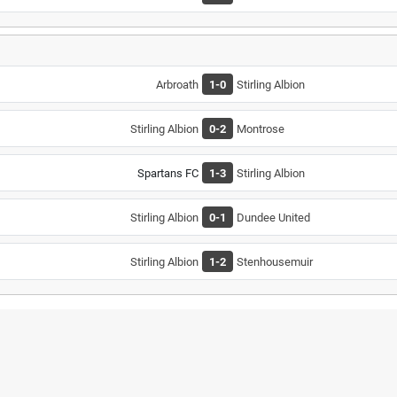
Arbroath
1-0
Stirling Albion
Stirling Albion
0-2
Montrose
Spartans FC
1-3
Stirling Albion
Stirling Albion
0-1
Dundee United
Stirling Albion
1-2
Stenhousemuir