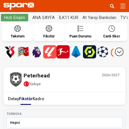
ANA SAYFA
İLK11 KUR
At Yarışı Bankoları
TV'
Hızlı Erişim
Takımım
Fikstür
Puan Durumu
Canlı Skor
Peterhead
2026/2027
Türkiye
Detay
Fikstür
Kadro
TURNUVA