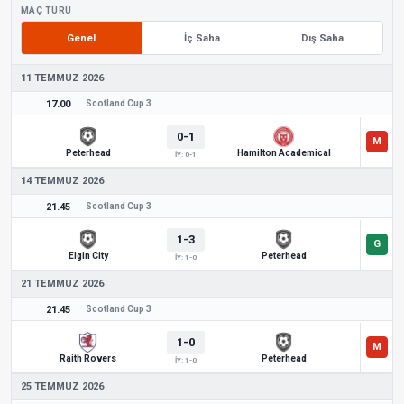
MAÇ TÜRÜ
Genel
İç Saha
Dış Saha
11 TEMMUZ 2026
17.00
Scotland Cup 3
0-1
Peterhead
Hamilton Academical
İY: 0-1
14 TEMMUZ 2026
21.45
Scotland Cup 3
1-3
Elgin City
Peterhead
İY: 1-0
21 TEMMUZ 2026
21.45
Scotland Cup 3
1-0
Raith Rovers
Peterhead
İY: 1-0
25 TEMMUZ 2026