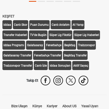
KEŞFET
iddaa
Canlı Skor
Puan Durumu
Canlı Anlatım
At Yarışı
Transfer Haberleri
TV'de Bugün
Süper Lig Fikstür
Süper Lig Haberleri
iddaa Programı
Galatasaray
Fenerbahçe
Beşiktaş
Trabzonspor
Galatasaray Transfer
Fenerbahçe Transfer
Beşiktaş Transfer
Trabzonspor Transfer
Canlı İzle
iddaa Sonuçları
Aktif Sayaç
Takip Et
Bize Ulaşın
Künye
Kariyer
About US
Yasal Uyarı