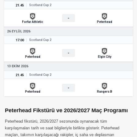
21.45
Scotland Cup 2
-
Forfar Athletic
Peterhead
26 EYLÜL 2026
17.00
Scotland Cup 2
-
Peterhead
Elgin City
13 EKIM 2026
21.45
Scotland Cup 2
-
Peterhead
Rangers B
Peterhead Fikstürü ve 2026/2027 Maç Programı
Peterhead fikstürü, 2026/2027 sezonunda oynanacak tüm
karşılaşmaları tarih ve saat bilgileriyle birlikte gösterir. Peterhead
maçları, takımın karşılaşacağı rakipler, iç saha ve deplasman