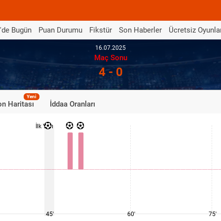
'de Bugün
Puan Durumu
Fikstür
Son Haberler
Ücretsiz Oyunla
16.07.2025
Maç Sonu
4 - 0
Yeni
n Haritası
İddaa Oranları
İlk Yarı
45'
60'
75'