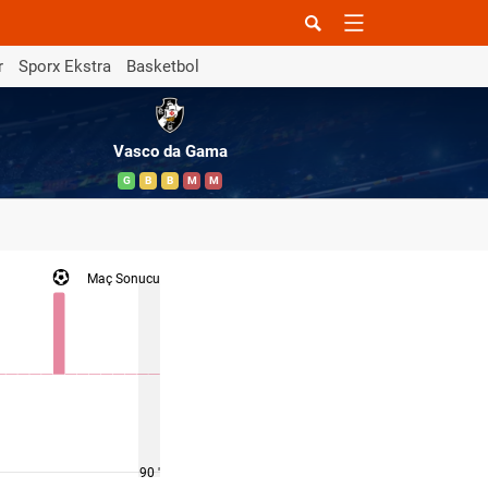
r
Sporx Ekstra
Basketbol
Vasco da Gama
G
B
B
M
M
Maç Sonucu
90 '