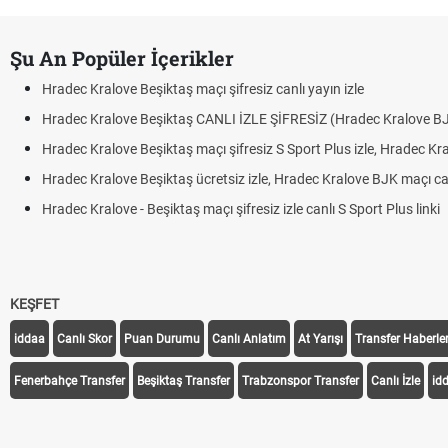
Şu An Popüler İçerikler
Hradec Kralove Beşiktaş maçı şifresiz canlı yayın izle
Hradec Kralove Beşiktaş CANLI İZLE ŞİFRESİZ (Hradec Kralove B
Hradec Kralove Beşiktaş maçı şifresiz S Sport Plus izle, Hradec Kr
Hradec Kralove Beşiktaş ücretsiz izle, Hradec Kralove BJK maçı canl
Hradec Kralove - Beşiktaş maçı şifresiz izle canlı S Sport Plus linki
KEŞFET
iddaa
Canlı Skor
Puan Durumu
Canlı Anlatım
At Yarışı
Transfer Haberler
Fenerbahçe Transfer
Beşiktaş Transfer
Trabzonspor Transfer
Canlı İzle
id