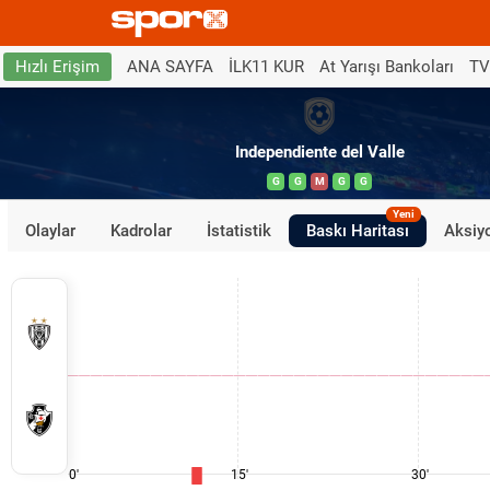
ANA SAYFA
İLK11 KUR
At Yarışı Bankoları
TV
Hızlı Erişim
Independiente del Valle
G
G
M
G
G
Yeni
Olaylar
Kadrolar
İstatistik
Baskı Haritası
Aksiyo
0'
15'
30'