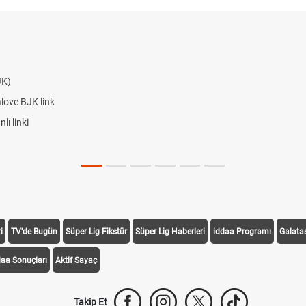
JK)
alove BJK link
ı linki
i
TV'de Bugün
Süper Lig Fikstür
Süper Lig Haberleri
iddaa Programı
Galata
daa Sonuçları
Aktif Sayaç
Takip Et