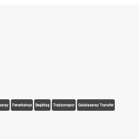
saray
Fenerbahçe
Beşiktaş
Trabzonspor
Galatasaray Transfer