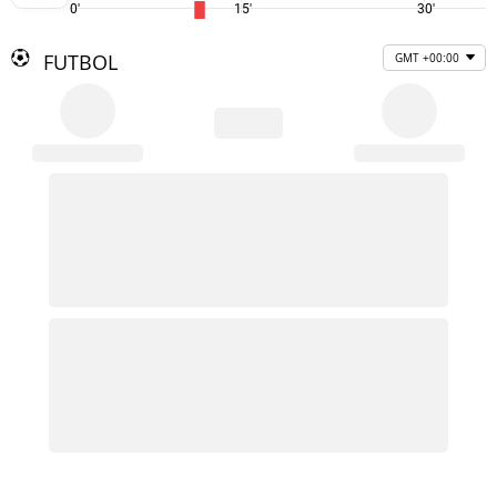
0'
15'
30'
FUTBOL
GMT +00:00