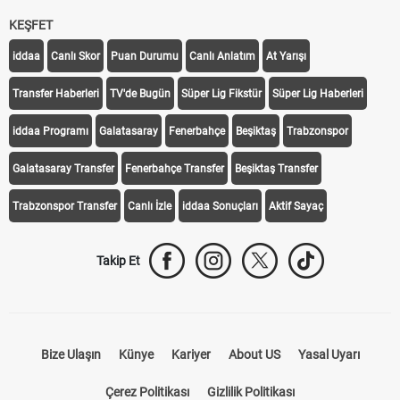
KEŞFET
iddaa
Canlı Skor
Puan Durumu
Canlı Anlatım
At Yarışı
Transfer Haberleri
TV'de Bugün
Süper Lig Fikstür
Süper Lig Haberleri
iddaa Programı
Galatasaray
Fenerbahçe
Beşiktaş
Trabzonspor
Galatasaray Transfer
Fenerbahçe Transfer
Beşiktaş Transfer
Trabzonspor Transfer
Canlı İzle
iddaa Sonuçları
Aktif Sayaç
Takip Et
Bize Ulaşın
Künye
Kariyer
About US
Yasal Uyarı
Çerez Politikası
Gizlilik Politikası