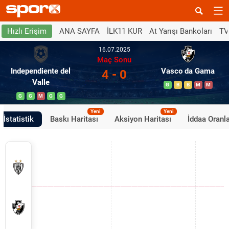
ANA SAYFA
İLK11 KUR
At Yarışı Bankoları
TV
Hızlı Erişim
16.07.2025
Maç Sonu
Independiente del
Vasco da Gama
4 - 0
Valle
G
B
B
M
M
G
G
M
G
G
Yeni
Yeni
İstatistik
Baskı Haritası
Aksiyon Haritası
İddaa Oranla