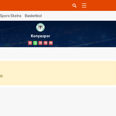
Sporx Ekstra
Basketbol
Konyaspor
M
G
M
M
M
iz.