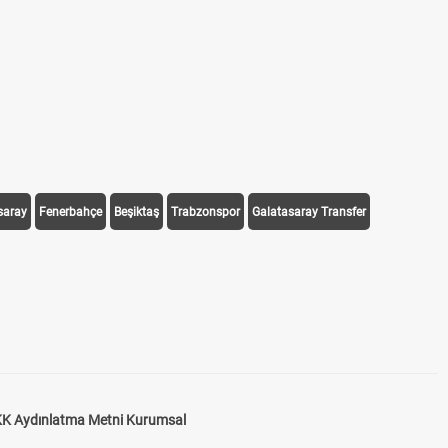
saray
Fenerbahçe
Beşiktaş
Trabzonspor
Galatasaray Transfer
K Aydınlatma Metni Kurumsal