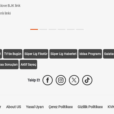
ve BJK link
inki
i
TV'de Bugün
Süper Lig Fikstür
Süper Lig Haberleri
iddaa Programı
Galata
daa Sonuçları
Aktif Sayaç
Takip Et
r
About US
Yasal Uyarı
Çerez Politikası
Gizlilik Politikası
KVK