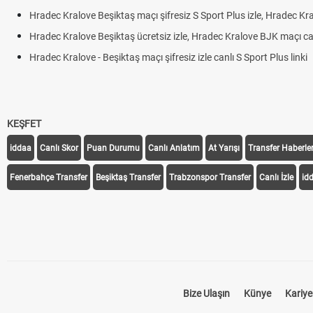
Hradec Kralove Beşiktaş maçı şifresiz S Sport Plus izle, Hradec Kralo
Hradec Kralove Beşiktaş ücretsiz izle, Hradec Kralove BJK maçı canlı l
Hradec Kralove - Beşiktaş maçı şifresiz izle canlı S Sport Plus linki
KEŞFET
iddaa
Canlı Skor
Puan Durumu
Canlı Anlatım
At Yarışı
Transfer Haberler
Fenerbahçe Transfer
Beşiktaş Transfer
Trabzonspor Transfer
Canlı İzle
id
Bize Ulaşın
Künye
Kariye