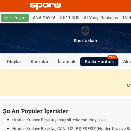
ANA SAYFA
İLK11 KUR
At Yarışı Bankoları
TV'
Hızlı Erişim
Khorfakkan
Yeni
Olaylar
Kadrolar
İstatistik
Baskı Haritası
Aks
Ma
Şu An Popüler İçerikler
Hradec Kralove Beşiktaş maçı şifresiz canlı yayın izle
Hradec Kralove Beşiktaş CANLI İZLE ŞİFRESİZ (Hradec Kralove BJK)