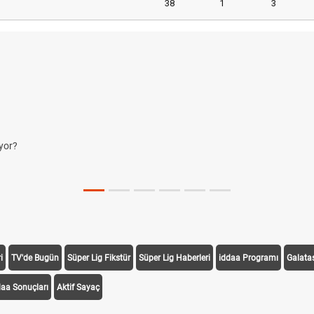
38
1
3
yor?
i
TV'de Bugün
Süper Lig Fikstür
Süper Lig Haberleri
iddaa Programı
Galata
daa Sonuçları
Aktif Sayaç