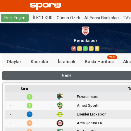
İLK11 KUR
Günün Özeti
At Yarışı Bankoları
TV'
Hızlı Erişim
Pendikspor
M
B
G
B
B
Yeni
Olaylar
Kadrolar
İstatistik
Baskı Haritası
Aks
Genel
Sıra
T
-
Erzurumspor
1
-
Amed Sportif
2
-
Esenler Erokspor
3
-
Arca Çorum FK
4