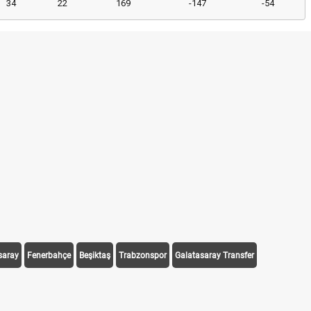
34
22
169
-147
-54
saray
Fenerbahçe
Beşiktaş
Trabzonspor
Galatasaray Transfer