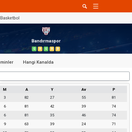
Basketbol
Bandırmaspor
G
B
G
B
B
minler
Hangi Kanalda
Dış Saha
M
A
Y
Av
P
3
82
27
55
81
6
81
42
39
74
6
81
35
46
74
9
63
39
24
71