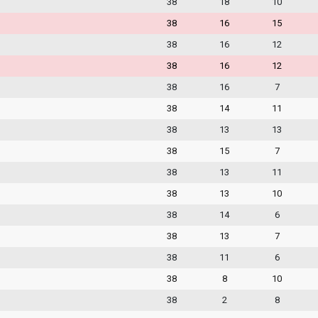
38
18
10
38
16
15
38
16
12
38
16
12
38
16
7
38
14
11
38
13
13
38
15
7
38
13
11
38
13
10
38
14
6
38
13
7
38
11
6
38
8
10
38
2
8