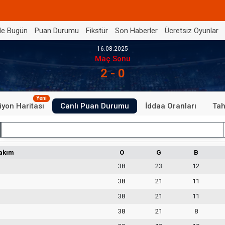
de Bugün
Puan Durumu
Fikstür
Son Haberler
Ücretsiz Oyunlar
16.08.2025
Maç Sonu
2 - 0
Yeni
iyon Haritası
Canlı Puan Durumu
İddaa Oranları
Tah
İç Saha
akım
O
G
B
38
23
12
38
21
11
38
21
11
38
21
8