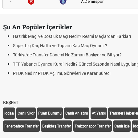
-
A.Demirspor
20
Şu An Popüler İçerikler
Hazırlık Maçı ve Dostluk Maçı Nedir? Resmî Maçlardan Farkları
Süper Lig Kaç Hafta ve Toplam Kaç Maç Oynanır?
Türkiye'de Transfer Dönemi Ne Zaman Başlıyor ve Bitiyor?
TFF Yabancı Oyuncu Kuralı Nedir? Güncel Sezonda Nasıl Uygulanı
PFDK Nedir? PFDK Açılımı, Görevleri ve Karar Süreci
KEŞFET
iddaa
Canlı Skor
Puan Durumu
Canlı Anlatım
At Yarışı
Transfer Haberler
Fenerbahçe Transfer
Beşiktaş Transfer
Trabzonspor Transfer
Canlı İzle
id