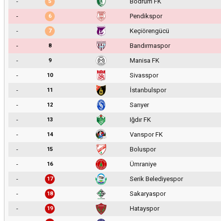
-
Bodrum FK
5
-
Pendikspor
6
-
Keçiörengücü
7
-
Bandırmaspor
8
-
Manisa FK
9
-
Sivasspor
10
-
İstanbulspor
11
-
Sarıyer
12
-
Iğdır FK
13
-
Vanspor FK
14
-
Boluspor
15
-
Ümraniye
16
-
Serik Belediyespor
17
-
Sakaryaspor
18
-
Hatayspor
19