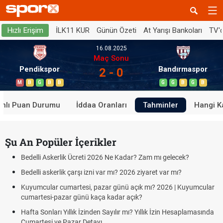
İLK11 KUR
Günün Özeti
At Yarışı Bankoları
TV'
Hızlı Erişim
16.08.2025
Maç Sonu
Pendikspor
Bandırmaspor
2 - 0
M
B
G
B
B
G
G
B
G
B
anlı Puan Durumu
İddaa Oranları
Tahminler
Hangi K
Şu An Popüler İçerikler
Bedelli Askerlik Ücreti 2026 Ne Kadar? Zam mı gelecek?
Bedelli askerlik çarşı izni var mı? 2026 ziyaret var mı?
Kuyumcular cumartesi, pazar günü açık mı? 2026 | Kuyumcular
cumartesi-pazar günü kaça kadar açık?
Hafta Sonları Yıllık İzinden Sayılır mı? Yıllık İzin Hesaplamasında
Cumartesi ve Pazar Detayı