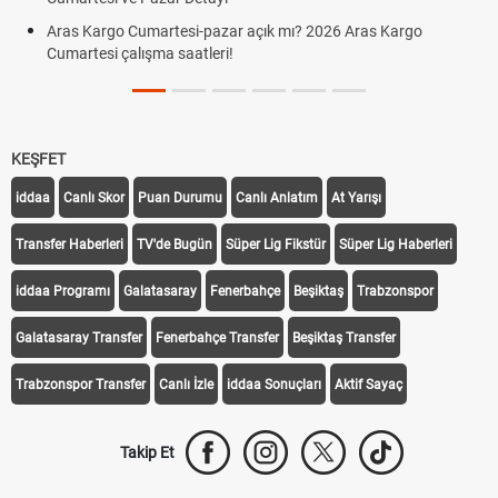
Aras Kargo Cumartesi-pazar açık mı? 2026 Aras Kargo
Cumartesi çalışma saatleri!
KEŞFET
iddaa
Canlı Skor
Puan Durumu
Canlı Anlatım
At Yarışı
Transfer Haberleri
TV'de Bugün
Süper Lig Fikstür
Süper Lig Haberleri
iddaa Programı
Galatasaray
Fenerbahçe
Beşiktaş
Trabzonspor
Galatasaray Transfer
Fenerbahçe Transfer
Beşiktaş Transfer
Trabzonspor Transfer
Canlı İzle
iddaa Sonuçları
Aktif Sayaç
Takip Et