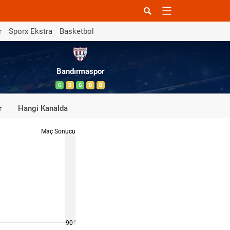
r
Sporx Ekstra
Basketbol
Bandırmaspor
G
B
G
B
B
r
Hangi Kanalda
Maç Sonucu
90 '