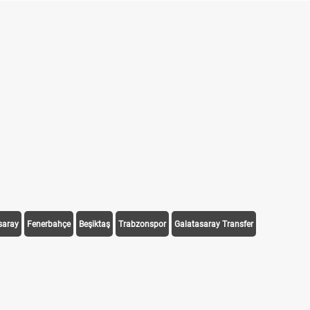
saray
Fenerbahçe
Beşiktaş
Trabzonspor
Galatasaray Transfer