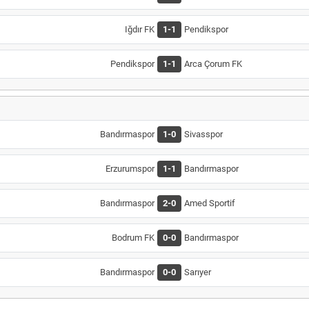
Iğdır FK
1-1
Pendikspor
Pendikspor
1-1
Arca Çorum FK
Bandırmaspor
1-0
Sivasspor
Erzurumspor
1-1
Bandırmaspor
Bandırmaspor
2-0
Amed Sportif
Bodrum FK
0-0
Bandırmaspor
Bandırmaspor
0-0
Sarıyer