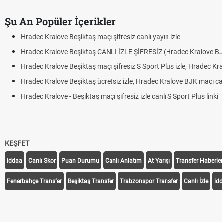
Şu An Popüler İçerikler
Hradec Kralove Beşiktaş maçı şifresiz canlı yayın izle
Hradec Kralove Beşiktaş CANLI İZLE ŞİFRESİZ (Hradec Kralove B
Hradec Kralove Beşiktaş maçı şifresiz S Sport Plus izle, Hradec Kra
Hradec Kralove Beşiktaş ücretsiz izle, Hradec Kralove BJK maçı canl
Hradec Kralove - Beşiktaş maçı şifresiz izle canlı S Sport Plus linki
KEŞFET
iddaa
Canlı Skor
Puan Durumu
Canlı Anlatım
At Yarışı
Transfer Haberler
Fenerbahçe Transfer
Beşiktaş Transfer
Trabzonspor Transfer
Canlı İzle
id