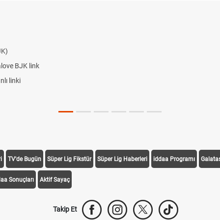
JK)
love BJK link
ı linki
i
TV'de Bugün
Süper Lig Fikstür
Süper Lig Haberleri
iddaa Programı
Galata
daa Sonuçları
Aktif Sayaç
Takip Et