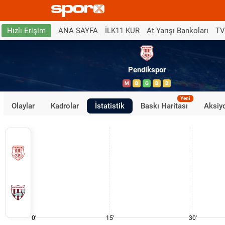
ANA SAYFA
İLK11 KUR
At Yarışı Bankoları
TV
Hızlı Erişim
Pendikspor
M
B
G
B
B
Yeni
Olaylar
Kadrolar
İstatistik
Baskı Haritası
Aksiyo
0'
15'
30'