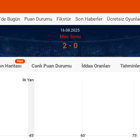
'de Bugün
Puan Durumu
Fikstür
Son Haberler
Ücretsiz Oyunla
16.08.2025
Maç Sonu
2 - 0
Yeni
n Haritası
Canlı Puan Durumu
İddaa Oranları
Tahminle
İlk Yarı
45'
60'
75'