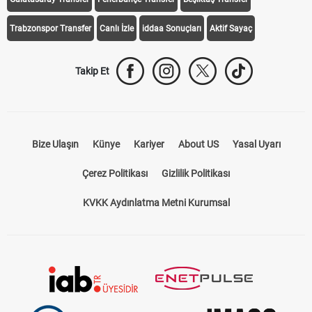
Trabzonspor Transfer
Canlı İzle
iddaa Sonuçları
Aktif Sayaç
Takip Et
Bize Ulaşın
Künye
Kariyer
About US
Yasal Uyarı
Çerez Politikası
Gizlilik Politikası
KVKK Aydınlatma Metni Kurumsal