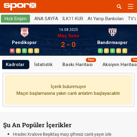
ANA SAYFA
İLK11 KUR
At Yarışı Bankoları
TV'
Hızlı Erişim
16.08.2025
Maç Sonu
Pendikspor
Bandırmaspor
2 - 0
M
B
G
B
B
G
B
G
B
B
Yeni
Ye
Kadrolar
İstatistik
Baskı Haritası
Aksiyon Haritas
İçerik bulunmuyor
Maçın başlamasına yakın canlı anlatım başlayacaktır.
Şu An Popüler İçerikler
Hradec Kralove Beşiktaş maçı şifresiz canlı yayın izle