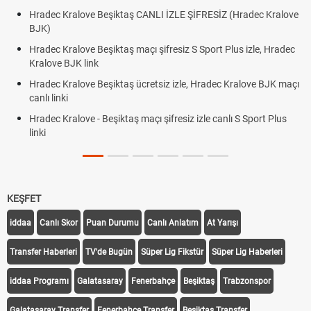
Hradec Kralove Beşiktaş CANLI İZLE ŞİFRESİZ (Hradec Kralove
BJK)
Hradec Kralove Beşiktaş maçı şifresiz S Sport Plus izle, Hradec
Kralove BJK link
Hradec Kralove Beşiktaş ücretsiz izle, Hradec Kralove BJK maçı
canlı linki
Hradec Kralove - Beşiktaş maçı şifresiz izle canlı S Sport Plus
linki
KEŞFET
iddaa
Canlı Skor
Puan Durumu
Canlı Anlatım
At Yarışı
Transfer Haberleri
TV'de Bugün
Süper Lig Fikstür
Süper Lig Haberleri
iddaa Programı
Galatasaray
Fenerbahçe
Beşiktaş
Trabzonspor
Galatasaray Transfer
Fenerbahçe Transfer
Beşiktaş Transfer